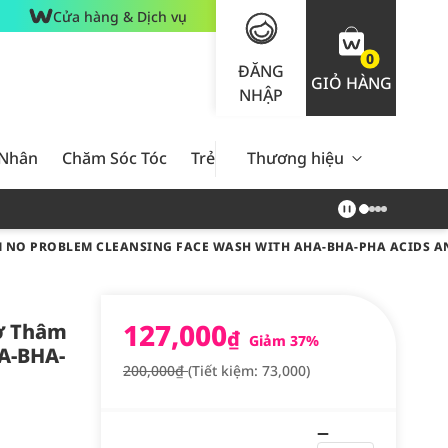
Cửa hàng & Dịch vụ
0
ĐĂNG
GIỎ HÀNG
NHẬP
 Nhân
Chăm Sóc Tóc
Trẻ Em
Thương hiệu
Nam Giới
Chăm Sóc 
NO PROBLEM CLEANSING FACE WASH WITH AHA-BHA-PHA ACIDS AN
127,000
ờ Thâm
₫
Giảm 37%
A-BHA-
200,000₫
(Tiết kiệm: 73,000)