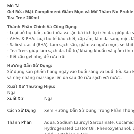
Mô Tả
Gel Rửa Mặt Compliment Giảm Mụn và Mờ Thâm No Proble
Tea Tree 200ml
Thành Phần Chính Và Công Dụng:
- Loại bỏ bụi bẩn, dầu thừa và cặn bã tích tụ trên da, giúp da 
- AHAs & PHA: Loại bỏ tế bào chết, cấp ẩm, làm da sáng mịn,
- Salicylic acid (BHA): Làm sạch sâu, giảm và ngừa mụn, se khít
- Tea Tree: giúp làm sạch da, hỗ trợ kháng khuẩn và giảm tìn
- Kết cấu gel nhẹ, dễ rửa trôi
Hướng Dẫn Sử Dụng:
Sử dụng sản phẩm hàng ngày vào buổi sáng và buổi tối. Sau k
và nhẹ nhàng massage lên da sau đó rửa sạch với nước.
Xuất Xứ Thương Hiệu:
Nga
Xuất Xứ
Nga
Cách Sử Dụng
Xem Hướng Dẫn Sử Dụng Trong Phần Thông 
Thành Phần
Aqua, Sodium Lauroyl Sarcosinate, Cocamido
Hydrogenated Castor Oil, Phenoxyethanol, Lact