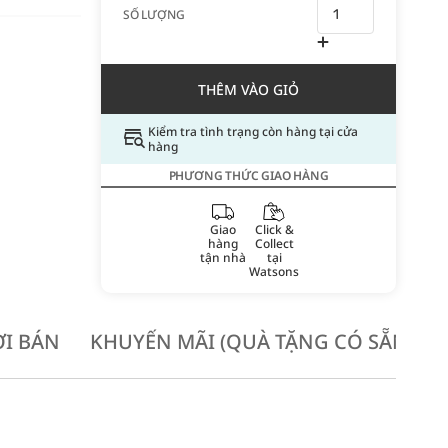
SỐ LƯỢNG
THÊM VÀO GIỎ
Kiểm tra tình trạng còn hàng tại cửa
hàng
PHƯƠNG THỨC GIAO HÀNG
Giao
Click &
hàng
Collect
tận nhà
tại
Watsons
I BÁN
KHUYẾN MÃI (QUÀ TẶNG CÓ SẴN KH