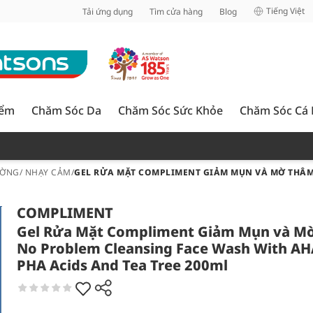
inh
Tiếng Việt
Tải ứng dụng
Tìm cửa hàng
Blog
iểm
Chăm Sóc Da
Chăm Sóc Sức Khỏe
Chăm Sóc Cá
ỜNG/ NHẠY CẢM
/
GEL RỬA MẶT COMPLIMENT GIẢM MỤN VÀ MỜ THÂM 
COMPLIMENT
Gel Rửa Mặt Compliment Giảm Mụn và M
No Problem Cleansing Face Wash With AH
PHA Acids And Tea Tree 200ml