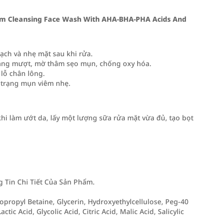
m Cleansing Face Wash With AHA-BHA-PHA Acids And
sạch và nhẹ mặt sau khi rửa.
 láng mượt, mờ thâm sẹo mụn, chống oxy hóa.
 lỗ chân lông.
h trạng mụn viêm nhẹ.
hi làm ướt da, lấy một lượng sữa rửa mặt vừa đủ, tạo bọt
Tin Chi Tiết Của Sản Phẩm.
propyl Betaine, Glycerin, Hydroxyethylcellulose, Peg-40
ic Acid, Glycolic Acid, Citric Acid, Malic Acid, Salicylic