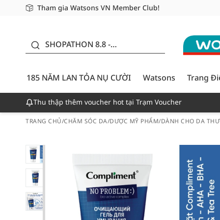
Tham gia Watsons VN Member Club!
Miễn phí giao hàng cho đơn hàng từ 249,000Đ
Giao hàng nhanh 24h - Áp dụng khu vực TP. Hồ Chí M
185 NĂM LAN TỎA NỤ
CƯỜI - GIẢM ĐẾN
SHOPATHON 8.8 -
50%
DEAL ĐỈNH
185 NĂM LAN TỎA NỤ CƯỜI
Watsons
Trang Đ
Thu thập thêm voucher hot tại Trạm Voucher
TRANG CHỦ
/
CHĂM SÓC DA
/
DƯỢC MỸ PHẨM
/
DÀNH CHO DA THƯ