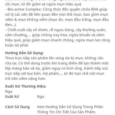
cồi mụn, từ đó giảm và ngừa mụn hiệu quả.
- Bio-active Complex: Công thức độc quyền chứa BHA giúp
xử lý các vấn đề liên quan đến mọi thể mụn, bao gồm mụn
viêm & mụn không viêm (mụn ẩn, mụn đầu trắng, mụn đầu
đen…).
- Chiết xuất cây xô thơm, rễ ngưu bàng, cây thường xuân,
cẩm chướng,... giúp chống oxy hóa, ngừa khuẩn và viêm
hiệu quả, giúp giảm mụn nhanh chóng, ngừa mụn lan rộng
hoặc tái phát.
Hướng Dẫn Sử Dụng:
Thoa trực tiếp sản phẩm lên vùng da bị mụn, không cần
rửa lại. Có thể dùng trước khi trang điểm để tạo thành một
lớp màng bảo vệ da, giảm nguy cơ kích ứng, tránh tiếp xúc
trực tiếp với bụi bẩn, mỹ phẩm,... từ đó hạn chế nốt mụn
trở nên viêm nặng hơn.
Xuất Xứ Thương Hiệu:
Nga
Xuất Xứ
Nga
Cách Sử Dụng
Xem Hướng Dẫn Sử Dụng Trong Phần
Thông Tin Chi Tiết Của Sản Phẩm.