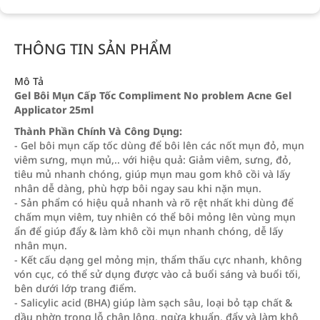
THÔNG TIN SẢN PHẨM
Mô Tả
Gel Bôi Mụn Cấp Tốc Compliment No problem Acne Gel
Applicator 25ml
Thành Phần Chính Và Công Dụng:
- Gel bôi mụn cấp tốc dùng để bôi lên các nốt mụn đỏ, mụn
viêm sưng, mụn mủ,.. với hiệu quả: Giảm viêm, sưng, đỏ,
tiêu mủ nhanh chóng, giúp mụn mau gom khô cồi và lấy
nhân dễ dàng, phù hợp bôi ngay sau khi nặn mụn.
- Sản phẩm có hiệu quả nhanh và rõ rệt nhất khi dùng để
chấm mụn viêm, tuy nhiên có thể bôi mỏng lên vùng mụn
ẩn để giúp đẩy & làm khô cồi mụn nhanh chóng, dễ lấy
nhân mụn.
- Kết cấu dạng gel mỏng mịn, thẩm thấu cực nhanh, không
vón cục, có thể sử dụng được vào cả buổi sáng và buổi tối,
bên dưới lớp trang điểm.
- Salicylic acid (BHA) giúp làm sạch sâu, loại bỏ tạp chất &
dầu nhờn trong lỗ chân lông, ngừa khuẩn, đẩy và làm khô