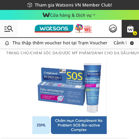
Giao hàng nhanh 24h - Áp dụng khu vực TP. Hồ Chí Minh
Miễn phí giao hàng cho đơn hàng từ 249,000Đ
Tham gia Watsons VN Member Club!
Cửa hàng & Dịch vụ
0
Thu thập thêm voucher hot tại Trạm Voucher
Thu thập thêm voucher hot tại Trạm Voucher
Cảnh báo An
TRANG CHỦ
/
CHĂM SÓC DA
/
DƯỢC MỸ PHẨM
/
DÀNH CHO DA DẦU/MỤ