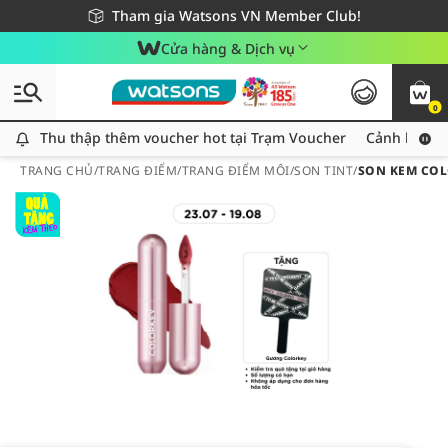
Giao hàng nhanh 24h - Áp dụng khu vực TP. Hồ Chí Minh
Miễn phí giao hàng cho đơn hàng từ 249,000Đ
Tham gia Watsons VN Member Club!
Cửa hàng & Dịch vụ
0
Thu thập thêm voucher hot tại Trạm Voucher
Thu thập thêm voucher hot tại Trạm Voucher
Cảnh báo An
TRANG CHỦ
/
TRANG ĐIỂM
/
TRANG ĐIỂM MÔI
/
SON TINT
/
SON KEM COL