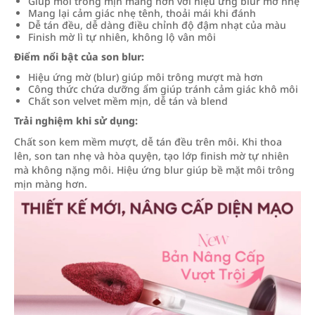
Giúp môi trông mịn màng hơn với hiệu ứng blur mờ nhẹ
Mang lại cảm giác nhẹ tênh, thoải mái khi đánh
Dễ tán đều, dễ dàng điều chỉnh độ đậm nhạt của màu
Finish mờ lì tự nhiên, không lộ vân môi
Điểm nổi bật của son blur:
Hiệu ứng mờ (blur) giúp môi trông mượt mà hơn
Công thức chứa dưỡng ẩm giúp tránh cảm giác khô môi
Chất son velvet mềm mịn, dễ tán và blend
Trải nghiệm khi sử dụng:
Chất son kem mềm mượt, dễ tán đều trên môi. Khi thoa
lên, son tan nhẹ và hòa quyện, tạo lớp finish mờ tự nhiên
mà không nặng môi. Hiệu ứng blur giúp bề mặt môi trông
mịn màng hơn.