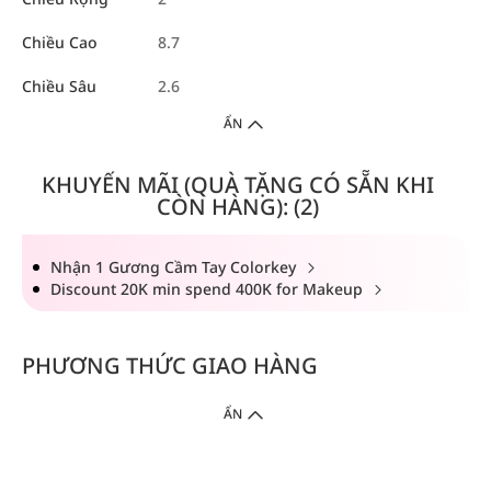
Chiều Cao
8.7
Chiều Sâu
2.6
ẨN
KHUYẾN MÃI (QUÀ TẶNG CÓ SẴN KHI
CÒN HÀNG): (2)
Nhận 1 Gương Cầm Tay Colorkey
Discount 20K min spend 400K for Makeup
PHƯƠNG THỨC GIAO HÀNG
ẨN