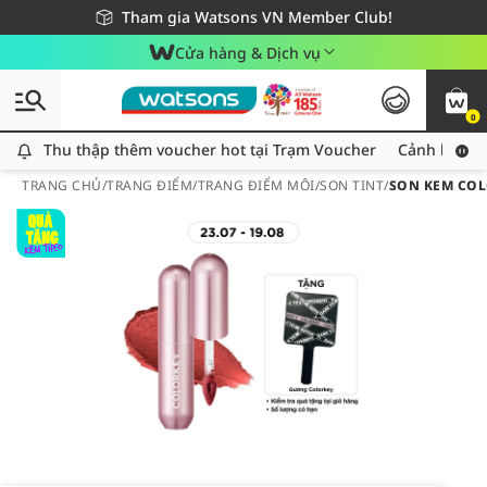
Giao hàng nhanh 24h - Áp dụng khu vực TP. Hồ Chí Minh
Miễn phí giao hàng cho đơn hàng từ 249,000Đ
Tham gia Watsons VN Member Club!
Cửa hàng & Dịch vụ
0
Thu thập thêm voucher hot tại Trạm Voucher
Thu thập thêm voucher hot tại Trạm Voucher
Cảnh báo An
TRANG CHỦ
/
TRANG ĐIỂM
/
TRANG ĐIỂM MÔI
/
SON TINT
/
SON KEM COL