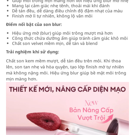
Giúp môi trông mịn màng hơn với hiệu ứng blur mờ nhẹ
Mang lại cảm giác nhẹ tênh, thoải mái khi đánh
Dễ tán đều, dễ dàng điều chỉnh độ đậm nhạt của màu
Finish mờ lì tự nhiên, không lộ vân môi
Điểm nổi bật của son blur:
Hiệu ứng mờ (blur) giúp môi trông mượt mà hơn
Công thức chứa dưỡng ẩm giúp tránh cảm giác khô môi
Chất son velvet mềm mịn, dễ tán và blend
Trải nghiệm khi sử dụng:
Chất son kem mềm mượt, dễ tán đều trên môi. Khi thoa
lên, son tan nhẹ và hòa quyện, tạo lớp finish mờ tự nhiên
mà không nặng môi. Hiệu ứng blur giúp bề mặt môi trông
mịn màng hơn.