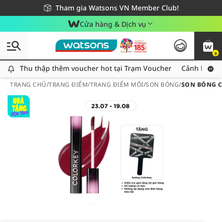
Giao hàng nhanh 24h - Áp dụng khu vực TP. Hồ Chí Minh
Miễn phí giao hàng cho đơn hàng từ 249,000Đ
Tham gia Watsons VN Member Club!
Cửa hàng & Dịch vụ
0
Thu thập thêm voucher hot tại Trạm Voucher
Thu thập thêm voucher hot tại Trạm Voucher
Cảnh báo An
TRANG CHỦ
/
TRANG ĐIỂM
/
TRANG ĐIỂM MÔI
/
SON BÓNG
/
SON BÓNG C