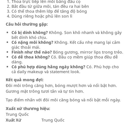
Thoa trực tiếp lên môi bằng đầu cọ
Bắt đầu từ giữa môi, tán đều ra hai bên
Có thể thoa thêm lớp để tăng độ bóng
Dùng riêng hoặc phủ lên son lì
Câu hỏi thường gặp:
Có bị dính không?
Không. Son khô nhanh và không gây
bết dính khó chịu.
Có nặng môi không?
Không. Kết cấu nhẹ mang lại cảm
giác thoải mái.
Finish như thế nào?
Bóng gương, mirror lips trong trẻo.
Có dễ thoa không?
Có. Đầu cọ mềm giúp thoa đều dễ
dàng.
Có phù hợp dùng hằng ngày không?
Có. Phù hợp cho
cả daily makeup và statement look.
Kết quả mong đợi:
Đôi môi trông căng hơn, bóng mượt hơn và nổi bật hơn.
Gương mặt trông tươi tắn và tự tin hơn.
Tạo điểm nhấn với đôi môi căng bóng và nổi bật mỗi ngày.
Xuất xứ thương hiệu:
Trung Quốc
Xuất Xứ
Trung Quốc