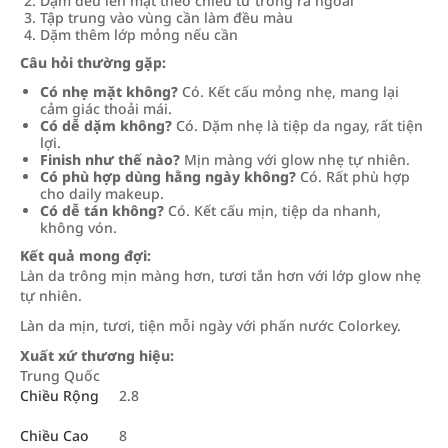
Dặm đều lên mặt theo chiều từ trong ra ngoài
Tập trung vào vùng cần làm đều màu
Dặm thêm lớp mỏng nếu cần
Câu hỏi thường gặp:
Có nhẹ mặt không?
Có. Kết cấu mỏng nhẹ, mang lại
cảm giác thoải mái.
Có dễ dặm không?
Có. Dặm nhẹ là tiệp da ngay, rất tiện
lợi.
Finish như thế nào?
Mịn màng với glow nhẹ tự nhiên.
Có phù hợp dùng hằng ngày không?
Có. Rất phù hợp
cho daily makeup.
Có dễ tán không?
Có. Kết cấu mịn, tiệp da nhanh,
không vón.
Kết quả mong đợi:
Làn da trông mịn màng hơn, tươi tắn hơn với lớp glow nhẹ
tự nhiên.
Làn da mịn, tươi, tiện mỗi ngày với phấn nước Colorkey.
Xuất xứ thương hiệu:
Trung Quốc
Chiều Rộng
2.8
Chiều Cao
8