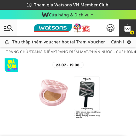
Giao hàng nhanh 24h - Áp dụng khu vực TP. Hồ Chí Minh
Miễn phí giao hàng cho đơn hàng từ 249,000Đ
Tham gia Watsons VN Member Club!
Cửa hàng & Dịch vụ
0
Thu thập thêm voucher hot tại Trạm Voucher
Thu thập thêm voucher hot tại Trạm Voucher
Cảnh báo An
TRANG CHỦ
/
TRANG ĐIỂM
/
TRANG ĐIỂM MẶT
/
PHẤN NƯỚC - CUSHION
/