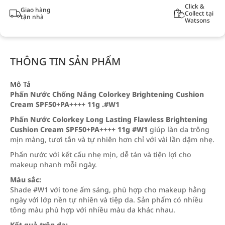
Click &
Giao hàng
Collect tại
tận nhà
Watsons
THÔNG TIN SẢN PHẨM
Mô Tả
Phấn Nước Chống Nắng Colorkey Brightening Cushion
Cream SPF50+PA++++ 11g .#W1
Phấn Nước Colorkey Long Lasting Flawless Brightening
Cushion Cream SPF50+PA++++ 11g #W1
giúp làn da trông
mịn màng, tươi tắn và tự nhiên hơn chỉ với vài lần dặm nhẹ.
Phấn nước với kết cấu nhẹ mịn, dễ tán và tiện lợi cho
makeup nhanh mỗi ngày.
Màu sắc:
Shade #W1 với tone ấm sáng, phù hợp cho makeup hằng
ngày với lớp nền tự nhiên và tiệp da. Sản phẩm có nhiều
tông màu phù hợp với nhiều màu da khác nhau.
Kết quả trên da: