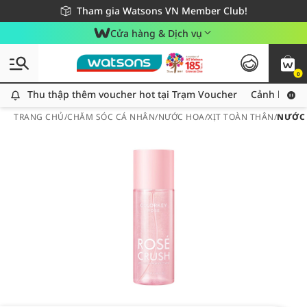
Giao hàng nhanh 24h - Áp dụng khu vực TP. Hồ Chí Minh
Miễn phí giao hàng cho đơn hàng từ 249,000Đ
Tham gia Watsons VN Member Club!
Cửa hàng & Dịch vụ
0
Thu thập thêm voucher hot tại Trạm Voucher
Thu thập thêm voucher hot tại Trạm Voucher
Cảnh báo An
TRANG CHỦ
/
CHĂM SÓC CÁ NHÂN
/
NƯỚC HOA
/
XỊT TOÀN THÂN
/
NƯỚC 