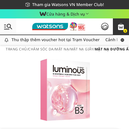
Giao hàng nhanh 24h - Áp dụng khu vực TP. Hồ Chí Minh
Miễn phí giao hàng cho đơn hàng từ 249,000Đ
Tham gia Watsons VN Member Club!
Cửa hàng & Dịch vụ
0
Thu thập thêm voucher hot tại Trạm Voucher
Thu thập thêm voucher hot tại Trạm Voucher
Cảnh báo An
TRANG CHỦ
/
CHĂM SÓC DA
/
MẶT NẠ
/
MẶT NẠ GIẤY
/
MẶT NẠ DƯỠNG ẨM