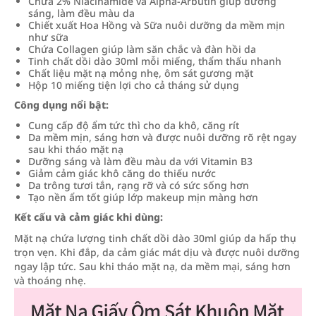
Chứa 2% Niacinamide và Alpha-Arbutin giúp dưỡng
sáng, làm đều màu da
Chiết xuất Hoa Hồng và Sữa nuôi dưỡng da mềm mịn
như sữa
Chứa Collagen giúp làm săn chắc và đàn hồi da
Tinh chất dồi dào 30ml mỗi miếng, thẩm thấu nhanh
Chất liệu mặt nạ mỏng nhẹ, ôm sát gương mặt
Hộp 10 miếng tiện lợi cho cả tháng sử dụng
Công dụng nổi bật:
Cung cấp độ ẩm tức thì cho da khô, căng rít
Da mềm mịn, sáng hơn và được nuôi dưỡng rõ rệt ngay
sau khi tháo mặt nạ
Dưỡng sáng và làm đều màu da với Vitamin B3
Giảm cảm giác khô căng do thiếu nước
Da trông tươi tắn, rạng rỡ và có sức sống hơn
Tạo nền ẩm tốt giúp lớp makeup mịn màng hơn
Kết cấu và cảm giác khi dùng:
Mặt nạ chứa lượng tinh chất dồi dào 30ml giúp da hấp thụ
trọn vẹn. Khi đắp, da cảm giác mát dịu và được nuôi dưỡng
ngay lập tức. Sau khi tháo mặt nạ, da mềm mại, sáng hơn
và thoáng nhẹ.