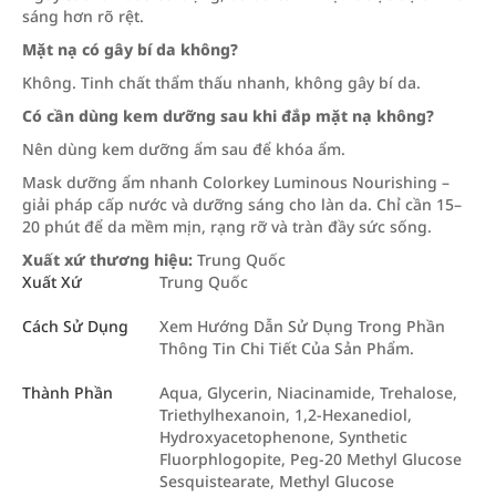
sáng hơn rõ rệt.
Mặt nạ có gây bí da không?
Không. Tinh chất thẩm thấu nhanh, không gây bí da.
Có cần dùng kem dưỡng sau khi đắp mặt nạ không?
Nên dùng kem dưỡng ẩm sau để khóa ẩm.
Mask dưỡng ẩm nhanh Colorkey Luminous Nourishing –
giải pháp cấp nước và dưỡng sáng cho làn da. Chỉ cần 15–
20 phút để da mềm mịn, rạng rỡ và tràn đầy sức sống.
Xuất xứ thương hiệu:
Trung Quốc
Xuất Xứ
Trung Quốc
Cách Sử Dụng
Xem Hướng Dẫn Sử Dụng Trong Phần
Thông Tin Chi Tiết Của Sản Phẩm.
Thành Phần
Aqua, Glycerin, Niacinamide, Trehalose,
Triethylhexanoin, 1,2-Hexanediol,
Hydroxyacetophenone, Synthetic
Fluorphlogopite, Peg-20 Methyl Glucose
Sesquistearate, Methyl Glucose