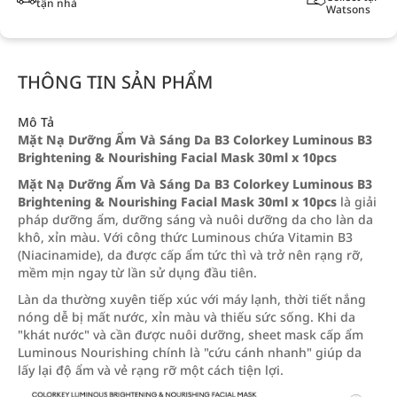
tận nhà
Watsons
THÔNG TIN SẢN PHẨM
Mô Tả
Mặt Nạ Dưỡng Ẩm Và Sáng Da B3 Colorkey Luminous B3
Brightening & Nourishing Facial Mask 30ml x 10pcs
Mặt Nạ Dưỡng Ẩm Và Sáng Da B3 Colorkey Luminous B3
Brightening & Nourishing Facial Mask 30ml x 10pcs
là giải
pháp dưỡng ẩm, dưỡng sáng và nuôi dưỡng da cho làn da
khô, xỉn màu. Với công thức Luminous chứa Vitamin B3
(Niacinamide), da được cấp ẩm tức thì và trở nên rạng rỡ,
mềm mịn ngay từ lần sử dụng đầu tiên.
Làn da thường xuyên tiếp xúc với máy lạnh, thời tiết nắng
nóng dễ bị mất nước, xỉn màu và thiếu sức sống. Khi da
"khát nước" và cần được nuôi dưỡng, sheet mask cấp ẩm
Luminous Nourishing chính là "cứu cánh nhanh" giúp da
lấy lại độ ẩm và vẻ rạng rỡ một cách tiện lợi.