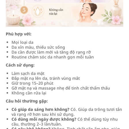
Phù hợp với:
Mọi loại da
Da xỉn màu, thiếu sức sống
Da cần được làm mới và tăng độ rạng rỡ
Routine chăm sóc da nhanh gọn mỗi tuần
Cách sử dụng:
Làm sạch da mặt
Đắp mặt nạ lên da, tránh vùng mắt
Giữ trong 15–20 phút
Gỡ mặt nạ và massage nhẹ để tinh chất thẩm thấu
Không cần rửa lại
Câu hỏi thường gặp:
Có giúp da sáng hơn không?
Có. Giúp da trông tươi tắn
và rạng rỡ hơn sau khi sử dụng.
Có dùng mỗi ngày được không?
Có thể dùng tùy nhu
cầu, thường 2–3 lần/tuần.
Có gây khô không?
Không. Tinh chất cấp ẩm nhẹ, giúp