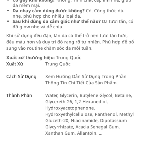
da mềm mại.
Da nhạy cảm dùng được không?
Có. Công thức dịu
nhẹ, phù hợp cho nhiều loại da.
Sau khi dùng da cảm giác như thế nào?
Da tươi tắn, có
độ glow nhẹ và dễ chịu.
Khi sử dụng đều đặn, làn da có thể trở nên tươi tắn hơn,
đều màu hơn và duy trì độ rạng rỡ tự nhiên. Phù hợp để bổ
sung vào routine chăm sóc da mỗi tuần.
Xuất xứ thương hiệu:
Trung Quốc
Xuất Xứ
Trung Quốc
Cách Sử Dụng
Xem Hướng Dẫn Sử Dụng Trong Phần
Thông Tin Chi Tiết Của Sản Phẩm.
Thành Phần
Water, Glycerin, Butylene Glycol, Betaine,
Glycereth-26, 1,2-Hexanediol,
Hydroxyacetophenone,
Hydroxyethylcellulose, Panthenol, Methyl
Gluceth-20, Niacinamide, Dipotassium
Glycyrrhizate, Acacia Senegal Gum,
Xanthan Gum, Allantoin, …