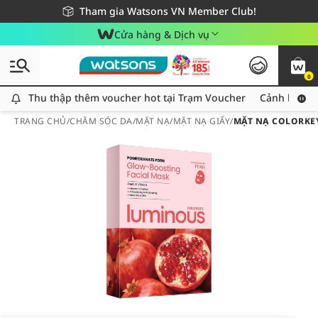
Giao hàng nhanh 24h - Áp dụng khu vực TP. Hồ Chí Minh
Miễn phí giao hàng cho đơn hàng từ 249,000Đ
Tham gia Watsons VN Member Club!
Cửa hàng & Dịch vụ
0
Thu thập thêm voucher hot tại Trạm Voucher
Thu thập thêm voucher hot tại Trạm Voucher
Cảnh báo An
TRANG CHỦ
/
CHĂM SÓC DA
/
MẶT NẠ
/
MẶT NẠ GIẤY
/
MẶT NẠ COLORKE