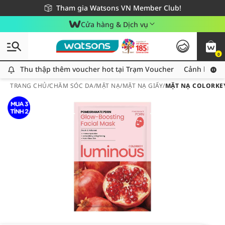
Giao hàng nhanh 24h - Áp dụng khu vực TP. Hồ Chí Minh
Miễn phí giao hàng cho đơn hàng từ 249,000Đ
Tham gia Watsons VN Member Club!
Cửa hàng & Dịch vụ
0
Thu thập thêm voucher hot tại Trạm Voucher
Thu thập thêm voucher hot tại Trạm Voucher
Cảnh báo An
TRANG CHỦ
/
CHĂM SÓC DA
/
MẶT NẠ
/
MẶT NẠ GIẤY
/
MẶT NẠ COLORKE