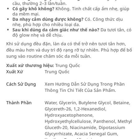
cầu, thường 2–3 lần/tuần.
Có gây khô không?
Không. Tinh chất cấp ẩm nhẹ, giúp
da mềm mại.
Da nhạy cảm dùng được không?
Có. Công thức dịu
nhẹ, phù hợp cho nhiều loại da.
Sau khi dùng da cảm giác như thế nào?
Da tươi tắn, có
độ glow nhẹ và dễ chịu.
Khi sử dụng đều đặn, làn da có thể trở nên tươi tắn hơn,
đều màu hơn và duy trì độ rạng rỡ tự nhiên. Phù hợp để bổ
sung vào routine chăm sóc da mỗi tuần.
Xuất xứ thương hiệu:
Trung Quốc
Xuất Xứ
Trung Quốc
Cách Sử Dụng
Xem Hướng Dẫn Sử Dụng Trong Phần
Thông Tin Chi Tiết Của Sản Phẩm.
Thành Phần
Water, Glycerin, Butylene Glycol, Betaine,
Glycereth-26, 1,2-Hexanediol,
Hydroxyacetophenone,
Hydroxyethylcellulose, Panthenol, Methyl
Gluceth-20, Niacinamide, Dipotassium
Glycyrrhizate, Acacia Senegal Gum,