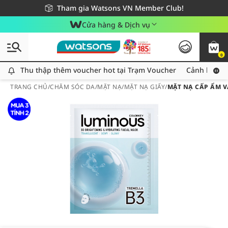
Giao hàng nhanh 24h - Áp dụng khu vực TP. Hồ Chí Minh
Miễn phí giao hàng cho đơn hàng từ 249,000Đ
Tham gia Watsons VN Member Club!
Cửa hàng & Dịch vụ
0
Thu thập thêm voucher hot tại Trạm Voucher
Thu thập thêm voucher hot tại Trạm Voucher
Cảnh báo An
TRANG CHỦ
/
CHĂM SÓC DA
/
MẶT NẠ
/
MẶT NẠ GIẤY
/
MẶT NẠ CẤP ẨM V