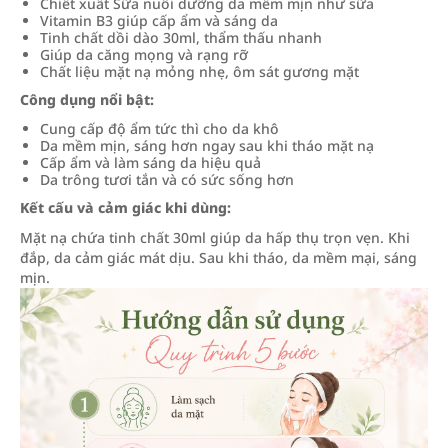
Chiết xuất Sữa nuôi dưỡng da mềm mịn như sữa
Vitamin B3 giúp cấp ẩm và sáng da
Tinh chất dồi dào 30ml, thẩm thấu nhanh
Giúp da căng mọng và rạng rỡ
Chất liệu mặt nạ mỏng nhẹ, ôm sát gương mặt
Công dụng nổi bật:
Cung cấp độ ẩm tức thì cho da khô
Da mềm mịn, sáng hơn ngay sau khi tháo mặt nạ
Cấp ẩm và làm sáng da hiệu quả
Da trông tươi tắn và có sức sống hơn
Kết cấu và cảm giác khi dùng:
Mặt nạ chứa tinh chất 30ml giúp da hấp thụ trọn vẹn. Khi
đắp, da cảm giác mát dịu. Sau khi tháo, da mềm mại, sáng
mịn.