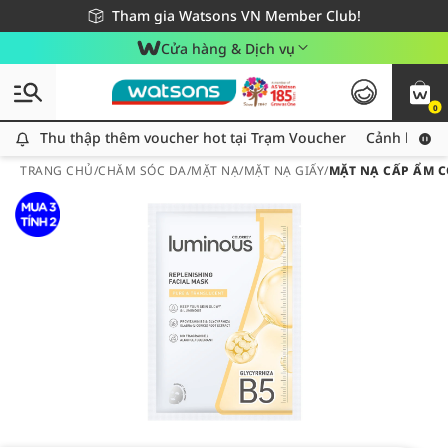
Giao hàng nhanh 24h - Áp dụng khu vực TP. Hồ Chí Minh
Miễn phí giao hàng cho đơn hàng từ 249,000Đ
Tham gia Watsons VN Member Club!
Cửa hàng & Dịch vụ
0
Thu thập thêm voucher hot tại Trạm Voucher
Thu thập thêm voucher hot tại Trạm Voucher
Cảnh báo An
TRANG CHỦ
/
CHĂM SÓC DA
/
MẶT NẠ
/
MẶT NẠ GIẤY
/
MẶT NẠ CẤP ẨM C