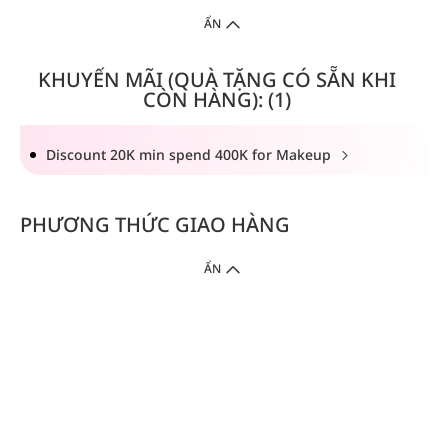
ẨN
KHUYẾN MÃI (QUÀ TẶNG CÓ SẴN KHI
CÒN HÀNG): (1)
Discount 20K min spend 400K for Makeup
PHƯƠNG THỨC GIAO HÀNG
ẨN