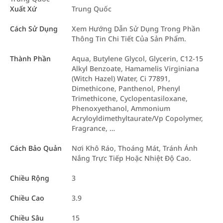
Xuất Xứ
Trung Quốc
Cách Sử Dụng
Xem Hướng Dẫn Sử Dụng Trong Phần
Thông Tin Chi Tiết Của Sản Phẩm.
Thành Phần
Aqua, Butylene Glycol, Glycerin, C12-15
Alkyl Benzoate, Hamamelis Virginiana
(Witch Hazel) Water, Ci 77891,
Dimethicone, Panthenol, Phenyl
Trimethicone, Cyclopentasiloxane,
Phenoxyethanol, Ammonium
Acryloyldimethyltaurate/Vp Copolymer,
Fragrance, …
Cách Bảo Quản
Nơi Khô Ráo, Thoáng Mát, Tránh Ánh
Nắng Trực Tiếp Hoặc Nhiệt Độ Cao.
Chiều Rộng
3
Chiều Cao
3.9
Chiều Sâu
15