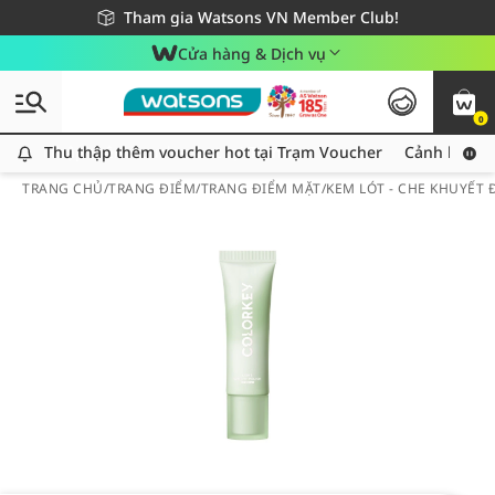
Giao hàng nhanh 24h - Áp dụng khu vực TP. Hồ Chí Minh
Miễn phí giao hàng cho đơn hàng từ 249,000Đ
Tham gia Watsons VN Member Club!
Cửa hàng & Dịch vụ
0
Thu thập thêm voucher hot tại Trạm Voucher
Thu thập thêm voucher hot tại Trạm Voucher
Cảnh báo An
TRANG CHỦ
/
TRANG ĐIỂM
/
TRANG ĐIỂM MẶT
/
KEM LÓT - CHE KHUYẾT 