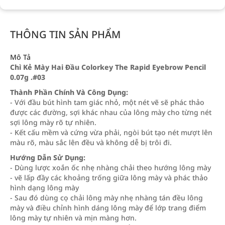
THÔNG TIN SẢN PHẨM
Mô Tả
Chì Kẻ Mày Hai Đầu Colorkey The Rapid Eyebrow Pencil
0.07g .#03
Thành Phần Chính Và Công Dụng:
- Với đầu bút hình tam giác nhỏ, một nét vẽ sẽ phác thảo
được các đường, sợi khác nhau của lông mày cho từng nét
sợi lông mày rõ tự nhiên.
- Kết cấu mềm và cứng vừa phải, ngòi bút tạo nét mượt lên
màu rõ, màu sắc lên đều và không dễ bị trôi đi.
Hướng Dẫn Sử Dụng:
- Dùng lược xoắn ốc nhẹ nhàng chải theo hướng lông mày
- vẽ lấp đầy các khoảng trống giữa lông mày và phác thảo
hình dạng lông mày
- Sau đó dùng cọ chải lông mày nhẹ nhàng tán đều lông
mày và điều chỉnh hình dáng lông mày để lớp trang điểm
lông mày tự nhiên và mịn màng hơn.