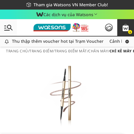
Giao hàng nhanh 24h - Áp dụng khu vực TP. Hồ Chí Minh
Miễn phí giao hàng cho đơn hàng từ 249,000Đ
Tham gia Watsons VN Member Club!
Các dịch vụ của Watsons
0
Thu thập thêm voucher hot tại Trạm Voucher
Thu thập thêm voucher hot tại Trạm Voucher
Cảnh báo An
TRANG CHỦ
/
TRANG ĐIỂM
/
TRANG ĐIỂM MẮT
/
CHÂN MÀY
/
CHÌ KẺ MÀY 