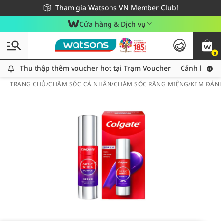
Giao hàng nhanh 24h - Áp dụng khu vực TP. Hồ Chí Minh
Miễn phí giao hàng cho đơn hàng từ 249,000Đ
Tham gia Watsons VN Member Club!
Cửa hàng & Dịch vụ
0
Thu thập thêm voucher hot tại Trạm Voucher
Thu thập thêm voucher hot tại Trạm Voucher
Cảnh báo An
TRANG CHỦ
/
CHĂM SÓC CÁ NHÂN
/
CHĂM SÓC RĂNG MIỆNG
/
KEM ĐÁN