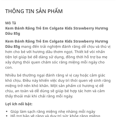
THÔNG TIN SẢN PHẨM
Mô Tả
Kem Đánh Răng Trẻ Em Colgate Kids Strawberry Hương
Dâu 85g
Kem Đánh Răng Trẻ Em Colgate Kids Strawberry Hương
Dâu 85g
mang đến trải nghiệm đánh răng dễ chịu và thú vị
hơn cho bé với hương dâu thơm ngọt. Thiết kế vòi nhấn
tiện lợi giúp bé dễ dàng sử dụng, đồng thời hỗ trợ ba mẹ
xây dựng thói quen chăm sóc răng miệng mỗi ngày cho
con.
Nhiều bé thường ngại đánh răng vì vị cay hoặc cảm giác
khó chịu. Điều này khiến việc duy trì thói quen vệ sinh răng
miệng trở nên khó khăn. Một sản phẩm có hương vị dễ
chịu, an toàn và dễ dùng sẽ giúp bé hợp tác hơn và cảm
thấy thoải mái khi chải răng mỗi ngày.
Lợi ích nổi bật:
Giúp làm sạch răng miệng nhẹ nhàng mỗi ngày
Hỗ trợ bảo vệ răng và duy trì sức khỏe răng miệng