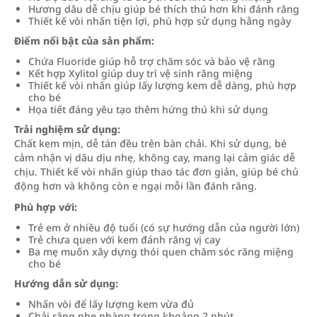
Hương dâu dễ chịu giúp bé thích thú hơn khi đánh răng
Thiết kế vòi nhấn tiện lợi, phù hợp sử dụng hằng ngày
Điểm nổi bật của sản phẩm:
Chứa Fluoride giúp hỗ trợ chăm sóc và bảo vệ răng
Kết hợp Xylitol giúp duy trì vệ sinh răng miệng
Thiết kế vòi nhấn giúp lấy lượng kem dễ dàng, phù hợp
cho bé
Họa tiết đáng yêu tạo thêm hứng thú khi sử dụng
Trải nghiệm sử dụng:
Chất kem mịn, dễ tán đều trên bàn chải. Khi sử dụng, bé
cảm nhận vị dâu dịu nhẹ, không cay, mang lại cảm giác dễ
chịu. Thiết kế vòi nhấn giúp thao tác đơn giản, giúp bé chủ
động hơn và không còn e ngại mỗi lần đánh răng.
Phù hợp với:
Trẻ em ở nhiều độ tuổi (có sự hướng dẫn của người lớn)
Trẻ chưa quen với kem đánh răng vị cay
Ba mẹ muốn xây dựng thói quen chăm sóc răng miệng
cho bé
Hướng dẫn sử dụng:
Nhấn vòi để lấy lượng kem vừa đủ
Chải răng nhẹ nhàng trong khoảng 2 phút