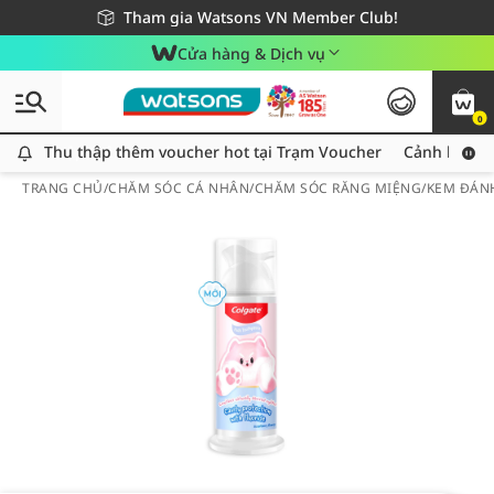
Giao hàng nhanh 24h - Áp dụng khu vực TP. Hồ Chí Minh
Miễn phí giao hàng cho đơn hàng từ 249,000Đ
Tham gia Watsons VN Member Club!
Cửa hàng & Dịch vụ
0
Thu thập thêm voucher hot tại Trạm Voucher
Thu thập thêm voucher hot tại Trạm Voucher
Cảnh báo An
TRANG CHỦ
/
CHĂM SÓC CÁ NHÂN
/
CHĂM SÓC RĂNG MIỆNG
/
KEM ĐÁN