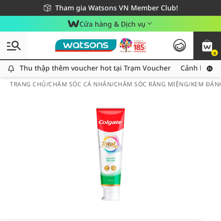
Giao hàng nhanh 24h - Áp dụng khu vực TP. Hồ Chí Minh
Miễn phí giao hàng cho đơn hàng từ 249,000Đ
Tham gia Watsons VN Member Club!
Cửa hàng & Dịch vụ
0
Thu thập thêm voucher hot tại Trạm Voucher
Thu thập thêm voucher hot tại Trạm Voucher
Cảnh báo An
TRANG CHỦ
/
CHĂM SÓC CÁ NHÂN
/
CHĂM SÓC RĂNG MIỆNG
/
KEM ĐÁN