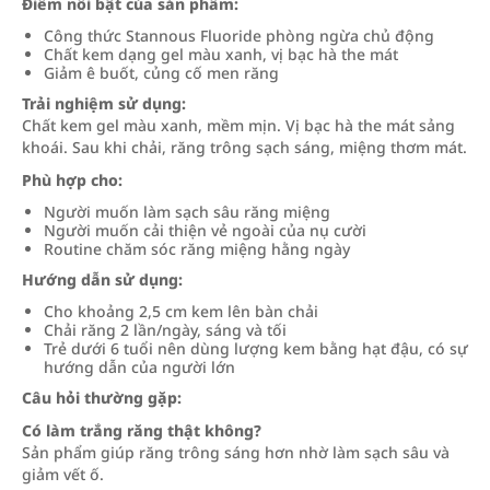
Điểm nổi bật của sản phẩm:
Công thức Stannous Fluoride phòng ngừa chủ động
Chất kem dạng gel màu xanh, vị bạc hà the mát
Giảm ê buốt, củng cố men răng
Trải nghiệm sử dụng:
Chất kem gel màu xanh, mềm mịn. Vị bạc hà the mát sảng
khoái. Sau khi chải, răng trông sạch sáng, miệng thơm mát.
Phù hợp cho:
Người muốn làm sạch sâu răng miệng
Người muốn cải thiện vẻ ngoài của nụ cười
Routine chăm sóc răng miệng hằng ngày
Hướng dẫn sử dụng:
Cho khoảng 2,5 cm kem lên bàn chải
Chải răng 2 lần/ngày, sáng và tối
Trẻ dưới 6 tuổi nên dùng lượng kem bằng hạt đậu, có sự
hướng dẫn của người lớn
Câu hỏi thường gặp:
Có làm trắng răng thật không?
Sản phẩm giúp răng trông sáng hơn nhờ làm sạch sâu và
giảm vết ố.