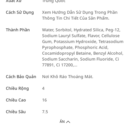
Xuất Xứ
Trung Quốc
Cách Sử Dụng
Xem Hướng Dẫn Sử Dụng Trong Phần
Thông Tin Chi Tiết Của Sản Phẩm.
Thành Phần
Water, Sorbitol, Hydrated Silica, Peg-12,
Sodium Lauryl Sulfate, Flavor, Cellulose
Gum, Potassium Hydroxide, Tetrasodium
Pyrophosphate, Phosphoric Acid,
Cocamidopropyl Betaine, Benzyl Alcohol,
Sodium Saccharin, Sodium Fluoride, Ci
77891, Ci 17200,…
Cách Bảo Quản
Nơi Khô Ráo Thoáng Mát.
Chiều Rộng
4
Chiều Cao
16
Chiều Sâu
7.5
ẨN