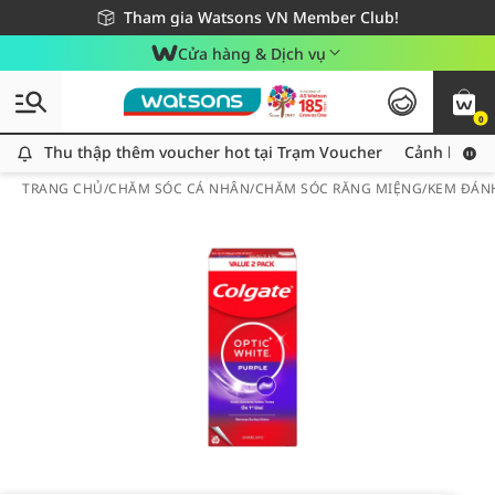
Giao hàng nhanh 24h - Áp dụng khu vực TP. Hồ Chí Minh
Miễn phí giao hàng cho đơn hàng từ 249,000Đ
Tham gia Watsons VN Member Club!
Cửa hàng & Dịch vụ
0
Thu thập thêm voucher hot tại Trạm Voucher
Thu thập thêm voucher hot tại Trạm Voucher
Cảnh báo An
TRANG CHỦ
/
CHĂM SÓC CÁ NHÂN
/
CHĂM SÓC RĂNG MIỆNG
/
KEM ĐÁN