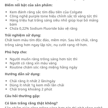
Điểm nổi bật của sản phẩm:
Kem đánh răng sắc tím đầu tiên của Colgate
Công nghệ purple tone hiệu chỉnh sắc tố vàng tức thì
Hàng triệu hạt trắng sáng siêu nhỏ giúp loại bỏ mảng
bám
Chứa 0,22% Sodium Fluoride bảo vệ răng
Trải nghiệm sử dụng:
Chất kem màu tím độc đáo, mềm mịn. Sau khi chải, răng
trông sáng hơn ngay lập tức, nụ cười rạng rỡ hơn.
Phù hợp cho:
Người muốn răng trông sáng hơn tức thì
Người có răng xỉn màu vàng
Routine chăm sóc răng miệng hằng ngày
Hướng dẫn sử dụng:
Chải răng ít nhất 2 lần/ngày
Dùng ít nhất 1g kem mỗi lần chải
Chải trong khoảng 2 phút
Câu hỏi thường gặp:
Có làm trắng răng thật không?
Sản phẩm giúp răng trông sáng hơn tức thì nhờ công nghệ