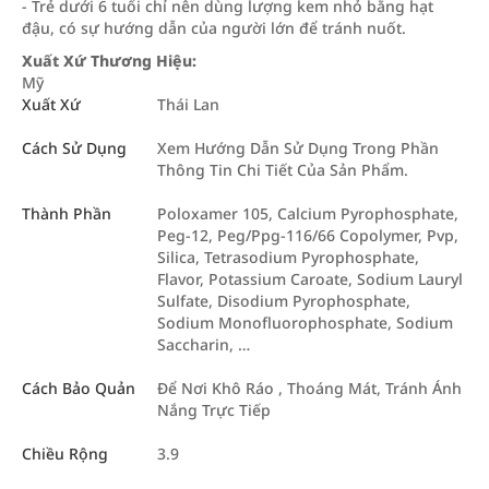
- Trẻ dưới 6 tuổi chỉ nên dùng lượng kem nhỏ bằng hạt
đậu, có sự hướng dẫn của người lớn để tránh nuốt.
Xuất Xứ Thương Hiệu:
Mỹ
Xuất Xứ
Thái Lan
Cách Sử Dụng
Xem Hướng Dẫn Sử Dụng Trong Phần
Thông Tin Chi Tiết Của Sản Phẩm.
Thành Phần
Poloxamer 105, Calcium Pyrophosphate,
Peg-12, Peg/Ppg-116/66 Copolymer, Pvp,
Silica, Tetrasodium Pyrophosphate,
Flavor, Potassium Caroate, Sodium Lauryl
Sulfate, Disodium Pyrophosphate,
Sodium Monofluorophosphate, Sodium
Saccharin, …
Cách Bảo Quản
Để Nơi Khô Ráo , Thoáng Mát, Tránh Ánh
Nắng Trực Tiếp
Chiều Rộng
3.9