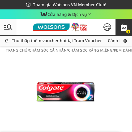
Giao hàng nhanh 24h - Áp dụng khu vực TP. Hồ Chí Minh
Miễn phí giao hàng cho đơn hàng từ 249,000Đ
Tham gia Watsons VN Member Club!
Cửa hàng & Dịch vụ
0
Thu thập thêm voucher hot tại Trạm Voucher
Thu thập thêm voucher hot tại Trạm Voucher
Cảnh báo An
TRANG CHỦ
/
CHĂM SÓC CÁ NHÂN
/
CHĂM SÓC RĂNG MIỆNG
/
KEM ĐÁN