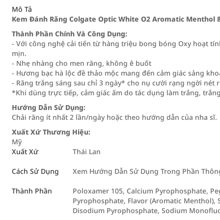
Mô Tả
Kem Đánh Răng Colgate Optic White O2 Aromatic Menthol 
Thành Phần Chính Và Công Dụng:
- Với công nghệ cải tiến từ hàng triệu bong bóng Oxy hoạt tí
mịn.
- Nhẹ nhàng cho men răng, không ê buốt
- Hương bạc hà lộc đề thảo mộc mang đến cảm giác sảng khoái
- Răng trắng sáng sau chỉ 3 ngày* cho nụ cười rạng ngời nét r
*Khi dùng trực tiếp, cảm giác ấm do tác dụng làm trắng, trắn
Hướng Dẫn Sử Dụng:
Chải răng ít nhất 2 lần/ngày hoặc theo hướng dẫn của nha sĩ.
Xuất Xứ Thương Hiệu:
Mỹ
Xuất Xứ
Thái Lan
Cách Sử Dụng
Xem Hướng Dẫn Sử Dụng Trong Phần Thông 
Thành Phần
Poloxamer 105, Calcium Pyrophosphate, Peg
Pyrophosphate, Flavor (Aromatic Menthol), 
Disodium Pyrophosphate, Sodium Monoflu