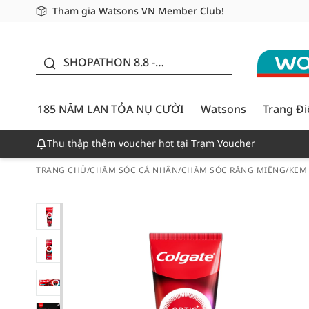
Tham gia Watsons VN Member Club!
Miễn phí giao hàng cho đơn hàng từ 249,000Đ
Giao hàng nhanh 24h - Áp dụng khu vực TP. Hồ Chí M
185 NĂM LAN TỎA NỤ
CƯỜI - GIẢM ĐẾN
SHOPATHON 8.8 -
50%
DEAL ĐỈNH
185 NĂM LAN TỎA NỤ CƯỜI
Watsons
Trang Đ
Thu thập thêm voucher hot tại Trạm Voucher
TRANG CHỦ
/
CHĂM SÓC CÁ NHÂN
/
CHĂM SÓC RĂNG MIỆNG
/
KEM