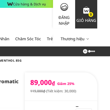
Cửa hàng & Dịch vụ
0
ĐĂNG
GIỎ HÀNG
NHẬP
 Nhân
Chăm Sóc Tóc
Trẻ Em
Thương hiệu
Nam Giới
Chăm Sóc 
 MENTHOL 85G
89,000
romatic
₫
Giảm 25%
119,000₫
(Tiết kiệm: 30,000)