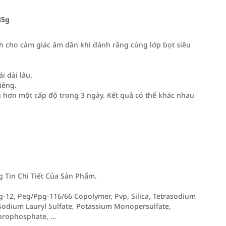
85g
nh cho cảm giác ấm dần khi đánh răng cùng lớp bọt siêu
 dài lâu.
iêng.
g hơn một cấp độ trong 3 ngày. Kết quả có thể khác nhau
Tin Chi Tiết Của Sản Phẩm.
-12, Peg/Ppg-116/66 Copolymer, Pvp, Silica, Tetrasodium
Sodium Lauryl Sulfate, Potassium Monopersulfate,
orophosphate, …