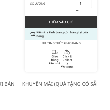
SỐ LƯỢNG
THÊM VÀO GIỎ
Kiểm tra tình trạng còn hàng tại cửa
hàng
PHƯƠNG THỨC GIAO HÀNG
Giao
Click &
hàng
Collect
tận nhà
tại
Watsons
I BÁN
KHUYẾN MÃI (QUÀ TẶNG CÓ SẴN KH