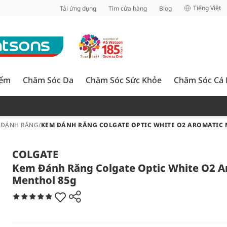
inh
Tiếng Việt
Tải ứng dụng
Tìm cửa hàng
Blog
iểm
Chăm Sóc Da
Chăm Sóc Sức Khỏe
Chăm Sóc Cá
 ĐÁNH RĂNG
/
KEM ĐÁNH RĂNG COLGATE OPTIC WHITE O2 AROMATIC
COLGATE
Kem Đánh Răng Colgate Optic White O2 A
Menthol 85g