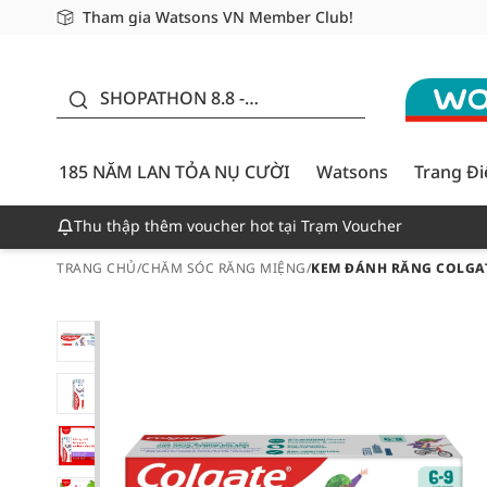
Tham gia Watsons VN Member Club!
Miễn phí giao hàng cho đơn hàng từ 249,000Đ
Giao hàng nhanh 24h - Áp dụng khu vực TP. Hồ Chí M
185 NĂM LAN TỎA NỤ
CƯỜI - GIẢM ĐẾN
SHOPATHON 8.8 -
50%
DEAL ĐỈNH
185 NĂM LAN TỎA NỤ CƯỜI
Watsons
Trang Đ
Thu thập thêm voucher hot tại Trạm Voucher
TRANG CHỦ
/
CHĂM SÓC RĂNG MIỆNG
/
KEM ĐÁNH RĂNG COLGAT