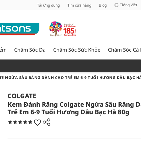
inh
Tiếng Việt
Tải ứng dụng
Tìm cửa hàng
Blog
iểm
Chăm Sóc Da
Chăm Sóc Sức Khỏe
Chăm Sóc Cá
E NGỪA SÂU RĂNG DÀNH CHO TRẺ EM 6-9 TUỔI HƯƠNG DÂU BẠC HÀ
COLGATE
Kem Đánh Răng Colgate Ngừa Sâu Răng D
Trẻ Em 6-9 Tuổi Hương Dâu Bạc Hà 80g