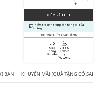
THÊM VÀO GIỎ
Kiểm tra tình trạng còn hàng tại cửa
hàng
PHƯƠNG THỨC GIAO HÀNG
Giao
Click &
hàng
Collect
tận nhà
tại
Watsons
I BÁN
KHUYẾN MÃI (QUÀ TẶNG CÓ SẴN KH