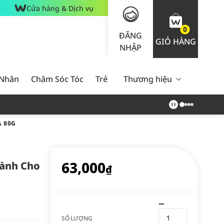
Cửa hàng & Dịch vụ
0
ĐĂNG
GIỎ HÀNG
NHẬP
 Nhân
Chăm Sóc Tóc
Trẻ Em
Thương hiệu
Nam Giới
Chăm Sóc 
 80G
63,000
ành Cho
₫
SỐ LƯỢNG