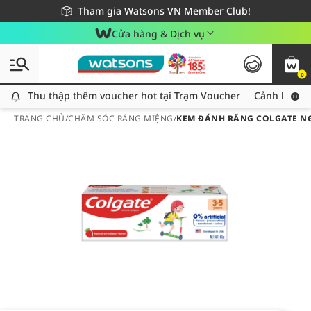
Giao hàng nhanh 24h - Áp dụng khu vực TP. Hồ Chí Minh
Miễn phí giao hàng cho đơn hàng từ 249,000Đ
Tham gia Watsons VN Member Club!
Cửa hàng & Dịch vụ
0
Thu thập thêm voucher hot tại Trạm Voucher
Thu thập thêm voucher hot tại Trạm Voucher
Cảnh báo An
TRANG CHỦ
/
CHĂM SÓC RĂNG MIỆNG
/
KEM ĐÁNH RĂNG COLGATE NG