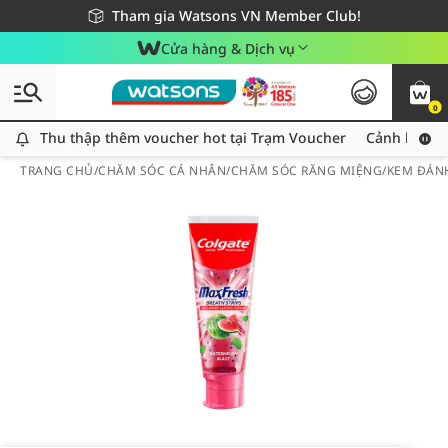
Giao hàng nhanh 24h - Áp dụng khu vực TP. Hồ Chí Minh
Miễn phí giao hàng cho đơn hàng từ 249,000Đ
Tham gia Watsons VN Member Club!
Cửa hàng & Dịch vụ
0
Thu thập thêm voucher hot tại Trạm Voucher
Thu thập thêm voucher hot tại Trạm Voucher
Cảnh báo An
TRANG CHỦ
/
CHĂM SÓC CÁ NHÂN
/
CHĂM SÓC RĂNG MIỆNG
/
KEM ĐÁN