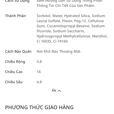
Cách Sử Dụng
Xem Hướng Dẫn Sử Dụng Trong Phần
Thông Tin Chi Tiết Của Sản Phẩm.
Thành Phần
Sorbitol, Water, Hydrated Silica, Sodium
Lauryl Sulfate, Flavor, Peg-12, Cellulose
Gum, Cocamidopropyl Betaine, Sodium
Fluoride, Sodium Saccharin,
Hydroxypropyl Methylcellulose, Menthol,
Ci 16035, Ci 74160
Cách Bảo Quản
Nơi Khô Ráo Thoáng Mát.
Chiều Rộng
3.8
Chiều Cao
16
Chiều Sâu
4.8
ẨN
PHƯƠNG THỨC GIAO HÀNG