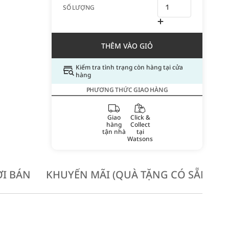
SỐ LƯỢNG
THÊM VÀO GIỎ
Kiểm tra tình trạng còn hàng tại cửa
hàng
PHƯƠNG THỨC GIAO HÀNG
Giao
Click &
hàng
Collect
tận nhà
tại
Watsons
I BÁN
KHUYẾN MÃI (QUÀ TẶNG CÓ SẴN KH