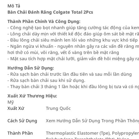
Mô Tả
Bàn Chải Đánh Răng Colgate Total 2Pcs
Thành Phần Chính Và Công Dụng:
- Công nghệ tạo bọt nhanh giúp tăng cường tác động của kem
- Lông chải dày mịn với thiết kế độc đáo giúp ôm sát bề mặt 
- Đầu lông chải siêu mảnh len lỏi vào những khu vực khó tiế
- Ngăn ngừa vi khuẩn - nguyên nhân gây ra các vấn đề răng 
hơi thở có mùi, vôi răng, vết ố vàng trên bề mặt răng
- Mặt sau tích hợp mặt chải lưỡi, giảm vấn đề hôi miệng gây r
Hướng Dẫn Sử Dụng:
- Rửa sạch bàn chải trước lần đầu tiên và sau mỗi lần dùng
- Rửa sạch bàn chải sau khi sử dụng.
- Thay bàn chải 3 tháng 1 lần hoặc khi đầu lông bị tưa và có
Xuất Xứ Thương Hiệu:
Mỹ
Xuất Xứ
Trung Quốc
Cách Sử Dụng
Xem Hướng Dẫn Sử Dụng Trong Phần Thông 
Thành Phần
Thermoplastic Elastomer (Tpe), Polypropylene