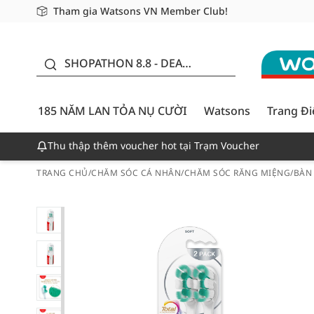
Tham gia Watsons VN Member Club!
Miễn phí giao hàng cho đơn hàng từ 249,000Đ
Giao hàng nhanh 24h - Áp dụng khu vực TP. Hồ Chí M
185 NĂM LAN TỎA NỤ
CƯỜI - GIẢM ĐẾN 50%
SHOPATHON 8.8 - DEAL
ĐỈNH
185 NĂM LAN TỎA NỤ CƯỜI
Watsons
Trang Đ
Thu thập thêm voucher hot tại Trạm Voucher
TRANG CHỦ
/
CHĂM SÓC CÁ NHÂN
/
CHĂM SÓC RĂNG MIỆNG
/
BÀN