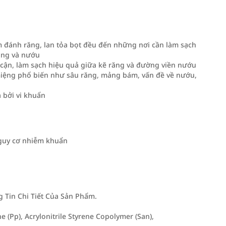
 đánh răng, lan tỏa bọt đều đến những nơi cần làm sạch
răng và nướu
p cận, làm sạch hiệu quả giữa kẽ răng và đường viền nướu
miệng phổ biến như sâu răng, mảng bám, vấn đề về nướu,
a bởi vi khuẩn
 nguy cơ nhiễm khuẩn
Tin Chi Tiết Của Sản Phẩm.
 (Pp), Acrylonitrile Styrene Copolymer (San),