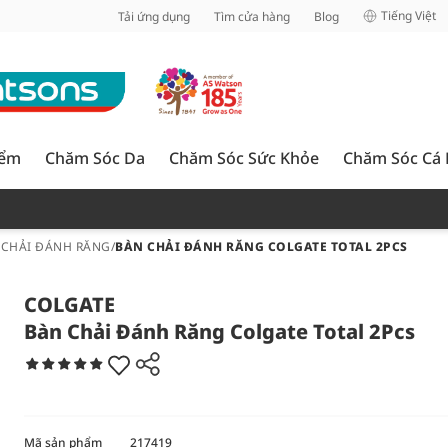
inh
Tiếng Việt
Tải ứng dụng
Tìm cửa hàng
Blog
iểm
Chăm Sóc Da
Chăm Sóc Sức Khỏe
Chăm Sóc Cá
 CHẢI ĐÁNH RĂNG
/
BÀN CHẢI ĐÁNH RĂNG COLGATE TOTAL 2PCS
COLGATE
Bàn Chải Đánh Răng Colgate Total 2Pcs
Mã sản phẩm
217419