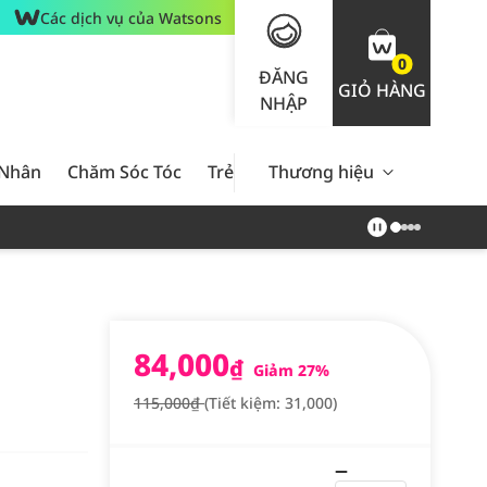
Các dịch vụ của Watsons
0
ĐĂNG
GIỎ HÀNG
NHẬP
 Nhân
Chăm Sóc Tóc
Trẻ Em
Thương hiệu
Nam Giới
Chăm Sóc 
84,000
₫
Giảm 27%
115,000₫
(Tiết kiệm: 31,000)