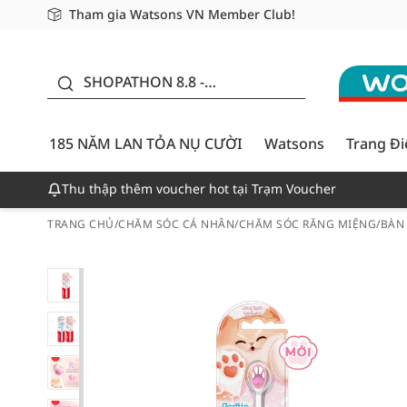
Tham gia Watsons VN Member Club!
Miễn phí giao hàng cho đơn hàng từ 249,000Đ
Giao hàng nhanh 24h - Áp dụng khu vực TP. Hồ Chí M
185 NĂM LAN TỎA NỤ
CƯỜI - GIẢM ĐẾN
SHOPATHON 8.8 -
50%
DEAL ĐỈNH
185 NĂM LAN TỎA NỤ CƯỜI
Watsons
Trang Đ
Thu thập thêm voucher hot tại Trạm Voucher
TRANG CHỦ
/
CHĂM SÓC CÁ NHÂN
/
CHĂM SÓC RĂNG MIỆNG
/
BÀN