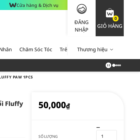
Cửa hàng & Dịch vụ
0
ĐĂNG
GIỎ HÀNG
NHẬP
 Nhân
Chăm Sóc Tóc
Trẻ Em
Thương hiệu
Nam Giới
Chăm Sóc 
LUFFY PAW 1PCS
50,000
i Fluffy
₫
SỐ LƯỢNG