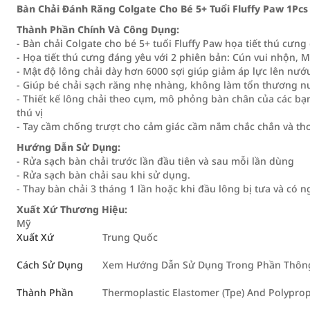
Bàn Chải Đánh Răng Colgate Cho Bé 5+ Tuổi Fluffy Paw 1Pcs
Thành Phần Chính Và Công Dụng:
- Bàn chải Colgate cho bé 5+ tuổi Fluffy Paw họa tiết thú cưn
- Họa tiết thú cưng đáng yêu với 2 phiên bản: Cún vui nhộn,
- Mật độ lông chải dày hơn 6000 sợi giúp giảm áp lực lên nướ
- Giúp bé chải sạch răng nhẹ nhàng, không làm tổn thương n
- Thiết kế lông chải theo cụm, mô phỏng bàn chân của các bạ
thú vị
- Tay cầm chống trượt cho cảm giác cầm nắm chắc chắn và th
Hướng Dẫn Sử Dụng:
- Rửa sạch bàn chải trước lần đầu tiên và sau mỗi lần dùng
- Rửa sạch bàn chải sau khi sử dụng.
- Thay bàn chải 3 tháng 1 lần hoặc khi đầu lông bị tưa và có
Xuất Xứ Thương Hiệu:
Mỹ
Xuất Xứ
Trung Quốc
Cách Sử Dụng
Xem Hướng Dẫn Sử Dụng Trong Phần Thông 
Thành Phần
Thermoplastic Elastomer (Tpe) And Polypropy