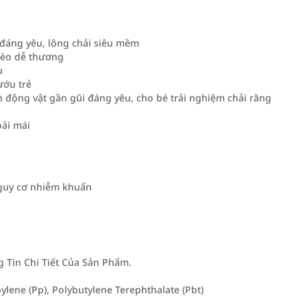
g đáng yêu, lông chải siêu mềm
 Mèo dễ thương
u
ướu trẻ
n động vật gần gũi đáng yêu, cho bé trải nghiệm chải răng
oải mái
 nguy cơ nhiễm khuẩn
Tin Chi Tiết Của Sản Phẩm.
lene (Pp), Polybutylene Terephthalate (Pbt)