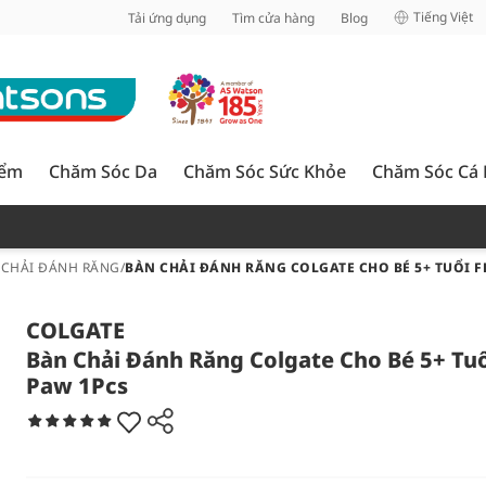
inh
Tiếng Việt
Tải ứng dụng
Tìm cửa hàng
Blog
iểm
Chăm Sóc Da
Chăm Sóc Sức Khỏe
Chăm Sóc Cá
 CHẢI ĐÁNH RĂNG
/
BÀN CHẢI ĐÁNH RĂNG COLGATE CHO BÉ 5+ TUỔI F
COLGATE
Bàn Chải Đánh Răng Colgate Cho Bé 5+ Tuổ
Paw 1Pcs