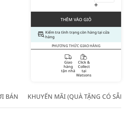
THÊM VÀO GIỎ
Kiểm tra tình trạng còn hàng tại cửa
hàng
PHƯƠNG THỨC GIAO HÀNG
Giao
Click &
hàng
Collect
tận nhà
tại
Watsons
I BÁN
KHUYẾN MÃI (QUÀ TẶNG CÓ SẴN KH