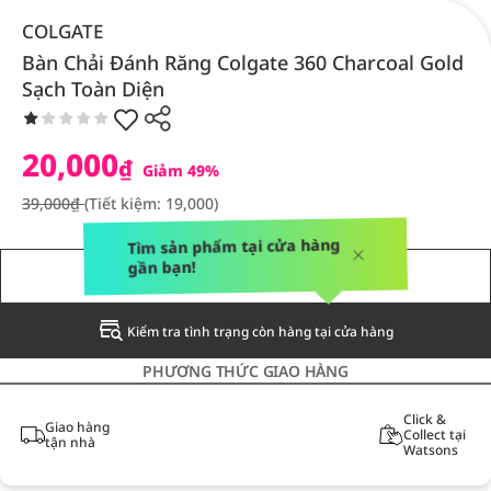
COLGATE
Bàn Chải Đánh Răng Colgate 360 Charcoal Gold
Sạch Toàn Diện
20,000
₫
Giảm 49%
39,000₫
(Tiết kiệm: 19,000)
Tìm sản phẩm tại cửa hàng
gần bạn!
THÔNG BÁO CHO TÔI
Kiểm tra tình trạng còn hàng tại cửa hàng
PHƯƠNG THỨC GIAO HÀNG
Click &
Giao hàng
Collect tại
tận nhà
Watsons