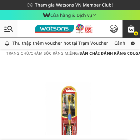
Giao hàng nhanh 24h - Áp dụng khu vực TP. Hồ Chí Minh
Miễn phí giao hàng cho đơn hàng từ 249,000Đ
Tham gia Watsons VN Member Club!
Cửa hàng & Dịch vụ
0
Thu thập thêm voucher hot tại Trạm Voucher
Thu thập thêm voucher hot tại Trạm Voucher
Cảnh báo An
TRANG CHỦ
/
CHĂM SÓC RĂNG MIỆNG
/
BÀN CHẢI ĐÁNH RĂNG COLGA