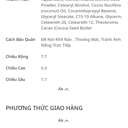
Powder, Cetearyl Alcohol, Cocos Nucifera
(coconut) Oil, Cocamidopropyl Betaine,
Glyceryl Stearate, C15-19 Alkane, Glycerin,
Ceteareth-20, Ceteareth-12, Theobroma
Cacao (Cocoa) Seed Butter
Cách Bảo Quản
Để Nơi Khô Ráo , Thoáng Mát, Tránh Ánh
Nắng Trực Tiếp
Chiều Rộng
7.7
Chiều Cao
6.3
Chiều Sâu
7.7
ẨN
PHƯƠNG THỨC GIAO HÀNG
ẨN