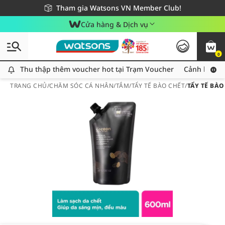
Giao hàng nhanh 24h - Áp dụng khu vực TP. Hồ Chí Minh
Miễn phí giao hàng cho đơn hàng từ 249,000Đ
Tham gia Watsons VN Member Club!
Cửa hàng & Dịch vụ
0
Thu thập thêm voucher hot tại Trạm Voucher
Thu thập thêm voucher hot tại Trạm Voucher
Cảnh báo An
TRANG CHỦ
/
CHĂM SÓC CÁ NHÂN
/
TẮM
/
TẨY TẾ BÀO CHẾT
/
TẨY TẾ BÀ