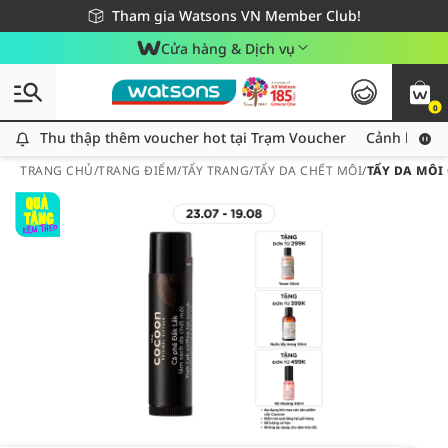
Giao hàng nhanh 24h - Áp dụng khu vực TP. Hồ Chí Minh
Miễn phí giao hàng cho đơn hàng từ 249,000Đ
Tham gia Watsons VN Member Club!
Cửa hàng & Dịch vụ
0
Thu thập thêm voucher hot tại Trạm Voucher
Thu thập thêm voucher hot tại Trạm Voucher
Cảnh báo An
TRANG CHỦ
/
TRANG ĐIỂM
/
TẨY TRANG
/
TẨY DA CHẾT MÔI
/
TẨY DA MÔI