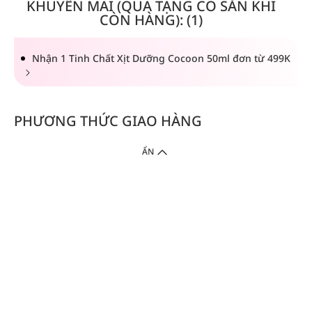
KHUYẾN MÃI (QUÀ TẶNG CÓ SẴN KHI
CÒN HÀNG): (1)
Nhận 1 Tinh Chất Xịt Dưỡng Cocoon 50ml đơn từ 499K
PHƯƠNG THỨC GIAO HÀNG
ẨN