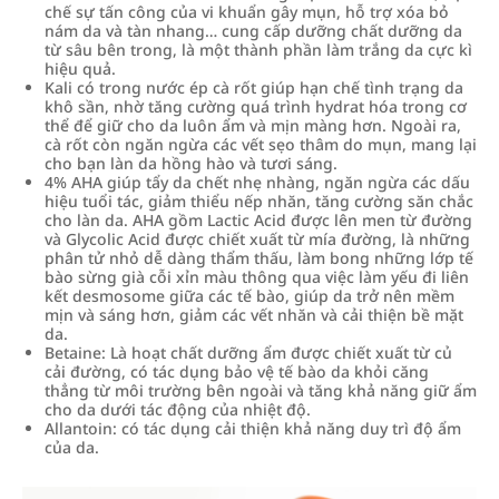
chế sự tấn công của vi khuẩn gây mụn, hỗ trợ xóa bỏ
nám da và tàn nhang… cung cấp dưỡng chất dưỡng da
từ sâu bên trong, là một thành phần làm trắng da cực kì
hiệu quả.
Kali có trong nước ép cà rốt giúp hạn chế tình trạng da
khô sần, nhờ tăng cường quá trình hydrat hóa trong cơ
thể để giữ cho da luôn ẩm và mịn màng hơn. Ngoài ra,
cà rốt còn ngăn ngừa các vết sẹo thâm do mụn, mang lại
cho bạn làn da hồng hào và tươi sáng.
4% AHA giúp tẩy da chết nhẹ nhàng, ngăn ngừa các dấu
hiệu tuổi tác, giảm thiểu nếp nhăn, tăng cường săn chắc
cho làn da. AHA gồm Lactic Acid được lên men từ đường
và Glycolic Acid được chiết xuất từ mía đường, là những
phân tử nhỏ dễ dàng thẩm thấu, làm bong những lớp tế
bào sừng già cỗi xỉn màu thông qua việc làm yếu đi liên
kết desmosome giữa các tế bào, giúp da trở nên mềm
mịn và sáng hơn, giảm các vết nhăn và cải thiện bề mặt
da.
Betaine: Là hoạt chất dưỡng ẩm được chiết xuất từ củ
cải đường, có tác dụng bảo vệ tế bào da khỏi căng
thẳng từ môi trường bên ngoài và tăng khả năng giữ ẩm
cho da dưới tác động của nhiệt độ.
Allantoin: có tác dụng cải thiện khả năng duy trì độ ẩm
của da.