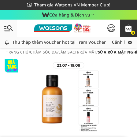
Giao hàng nhanh 24h - Áp dụng khu vực TP. Hồ Chí Minh
Miễn phí giao hàng cho đơn hàng từ 249,000Đ
Tham gia Watsons VN Member Club!
Cửa hàng & Dịch vụ
0
Thu thập thêm voucher hot tại Trạm Voucher
Thu thập thêm voucher hot tại Trạm Voucher
Cảnh báo An
TRANG CHỦ
/
CHĂM SÓC DA
/
LÀM SẠCH
/
RỬA MẶT
/
SỮA RỬA MẶT NGH