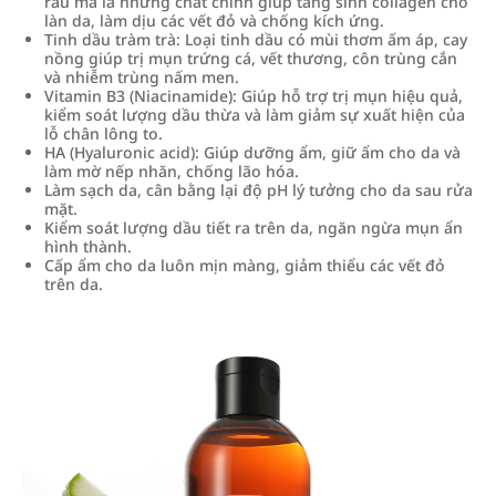
rau má là những chất chính giúp tăng sinh collagen cho
làn da, làm dịu các vết đỏ và chống kích ứng.
Tinh dầu tràm trà: Loại tinh dầu có mùi thơm ấm áp, cay
nồng giúp trị mụn trứng cá, vết thương, côn trùng cắn
và nhiễm trùng nấm men.
Vitamin B3 (Niacinamide): Giúp hỗ trợ trị mụn hiệu quả,
kiểm soát lượng dầu thừa và làm giảm sự xuất hiện của
lỗ chân lông to.
HA (Hyaluronic acid): Giúp dưỡng ẩm, giữ ẩm cho da và
làm mờ nếp nhăn, chống lão hóa.
Làm sạch da, cân bằng lại độ pH lý tưởng cho da sau rửa
mặt.
Kiểm soát lượng dầu tiết ra trên da, ngăn ngừa mụn ẩn
hình thành.
Cấp ẩm cho da luôn mịn màng, giảm thiểu các vết đỏ
trên da.