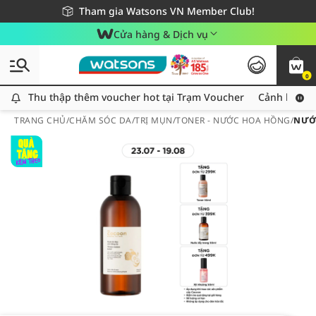
Giao hàng nhanh 24h - Áp dụng khu vực TP. Hồ Chí Minh
Miễn phí giao hàng cho đơn hàng từ 249,000Đ
Tham gia Watsons VN Member Club!
Cửa hàng & Dịch vụ
0
Thu thập thêm voucher hot tại Trạm Voucher
Thu thập thêm voucher hot tại Trạm Voucher
Cảnh báo An
TRANG CHỦ
/
CHĂM SÓC DA
/
TRỊ MỤN
/
TONER - NƯỚC HOA HỒNG
/
NƯỚ