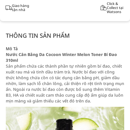
Click &
Giao hàng
Collect tại
tận nhà
Watsons
THÔNG TIN SẢN PHẨM
Mô Tả
Nước Cân Bằng Da Cocoon Winter Melon Toner Bí Đao
310ml
Sản phẩm chứa các thành phần tự nhiên gồm bí đao, chiết
xuất rau má và tinh dầu tràm trà. Nước bí đao với công
thức không chứa cồn có tác dụng cân bằng pH, giảm dầu
nhờn, làm sạch lỗ chân lông, cải thiện rõ rệt tình trạng mụn
ẩn. Ngoài ra nước bí đao còn được bổ sung thêm Vitamin
B3, HA và chiết xuất cam thảo cung cấp độ ẩm giúp da luôn
mịn màng và giảm thiểu các vết đỏ trên da.