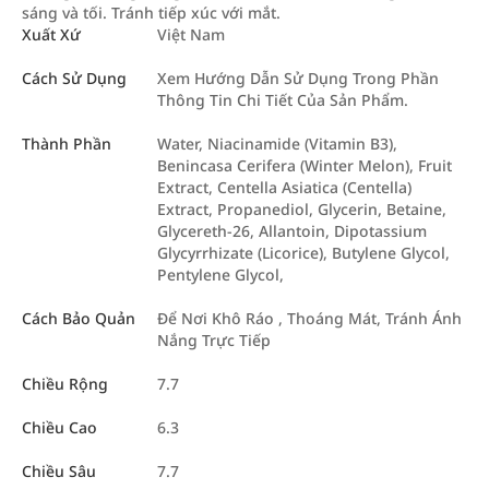
sáng và tối. Tránh tiếp xúc với mắt.
Xuất Xứ
Việt Nam
Cách Sử Dụng
Xem Hướng Dẫn Sử Dụng Trong Phần
Thông Tin Chi Tiết Của Sản Phẩm.
Thành Phần
Water, Niacinamide (Vitamin B3),
Benincasa Cerifera (Winter Melon), Fruit
Extract, Centella Asiatica (Centella)
Extract, Propanediol, Glycerin, Betaine,
Glycereth-26, Allantoin, Dipotassium
Glycyrrhizate (Licorice), Butylene Glycol,
Pentylene Glycol,
Cách Bảo Quản
Để Nơi Khô Ráo , Thoáng Mát, Tránh Ánh
Nắng Trực Tiếp
Chiều Rộng
7.7
Chiều Cao
6.3
Chiều Sâu
7.7