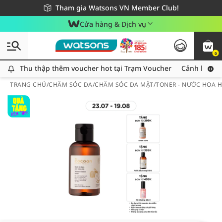
Giao hàng nhanh 24h - Áp dụng khu vực TP. Hồ Chí Minh
Miễn phí giao hàng cho đơn hàng từ 249,000Đ
Tham gia Watsons VN Member Club!
Cửa hàng & Dịch vụ
0
Thu thập thêm voucher hot tại Trạm Voucher
Thu thập thêm voucher hot tại Trạm Voucher
Cảnh báo An
TRANG CHỦ
/
CHĂM SÓC DA
/
CHĂM SÓC DA MẶT
/
TONER - NƯỚC HOA 