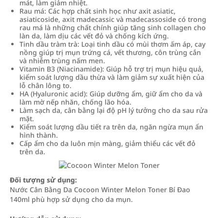
mát, làm giảm nhiệt.
Rau má: Các hợp chất sinh học như axit asiatic,
asiaticoside, axit madecassic và madecassoside có trong
rau má là những chất chính giúp tăng sinh collagen cho
làn da, làm dịu các vết đỏ và chống kích ứng.
Tinh dầu tràm trà: Loại tinh dầu có mùi thơm ấm áp, cay
nồng giúp trị mụn trứng cá, vết thương, côn trùng cắn
và nhiễm trùng nấm men.
Vitamin B3 (Niacinamide): Giúp hỗ trợ trị mụn hiệu quả,
kiểm soát lượng dầu thừa và làm giảm sự xuất hiện của
lỗ chân lông to.
HA (Hyaluronic acid): Giúp dưỡng ẩm, giữ ẩm cho da và
làm mờ nếp nhăn, chống lão hóa.
Làm sạch da, cân bằng lại độ pH lý tưởng cho da sau rửa
mặt.
Kiểm soát lượng dầu tiết ra trên da, ngăn ngừa mụn ẩn
hình thành.
Cấp ẩm cho da luôn mịn màng, giảm thiểu các vết đỏ
trên da.
Đối tượng sử dụng:
Nước Cân Bằng Da Cocoon Winter Melon Toner Bí Đao
140ml phù hợp sử dụng cho da mụn.