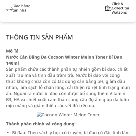
Click &
Giao hàng
Collect tại
tận nhà
Watsons
THÔNG TIN SẢN PHẨM
Mô Tả
Nước Cân Bằng Da Cocoon Winter Melon Toner Bí Đao
140ml
Sản phẩm chứa các thành phần tự nhiên gồm bí đao, chiết
xuất rau má và tinh dầu tràm trà. Nước bí đao với công
thức không chứa cồn có tác dụng cân bằng pH, giảm dầu
nhờn, làm sạch lỗ chân lông, cải thiện rõ rệt tình trạng mụn
ẩn. Ngoài ra nước bí đao còn được bổ sung thêm Vitamin
B3, HA và chiết xuất cam thảo cung cấp độ ẩm giúp da luôn
mịn màng và giảm thiểu các vết đỏ trên da.
Thành phần chính và công dụng:
Bí đao: Theo sách y học cổ truyền, bí đao có đặc tính làm