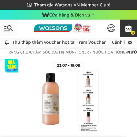
Giao hàng nhanh 24h - Áp dụng khu vực TP. Hồ Chí Minh
Miễn phí giao hàng cho đơn hàng từ 249,000Đ
Tham gia Watsons VN Member Club!
Cửa hàng & Dịch vụ
0
Thu thập thêm voucher hot tại Trạm Voucher
Thu thập thêm voucher hot tại Trạm Voucher
Cảnh báo An
TRANG CHỦ
/
CHĂM SÓC DA
/
TRỊ MỤN
/
TONER - NƯỚC HOA HỒNG
/
NƯỚ