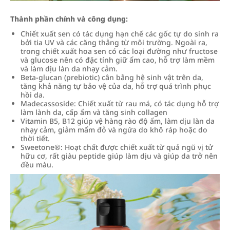
Thành phần chính và công dụng:
Chiết xuất sen có tác dụng hạn chế các gốc tự do sinh ra
bởi tia UV và các căng thẳng từ môi trường. Ngoài ra,
trong chiết xuất hoa sen có các loại đường như fructose
và glucose nên có đặc tính giữ ẩm cao, hỗ trợ làm mềm
và làm dịu làn da nhạy cảm.
Beta-glucan (prebiotic) cân bằng hệ sinh vật trên da,
tăng khả năng tự bảo vệ của da, hỗ trợ quá trình phục
hồi da.
Madecassoside: Chiết xuất từ rau má, có tác dụng hỗ trợ
làm lành da, cấp ẩm và tăng sinh collagen
Vitamin B5, B12 giúp vệ hàng rào độ ẩm, làm dịu làn da
nhạy cảm, giảm mẩm đỏ và ngứa do khô ráp hoặc do
thời tiết.
Sweetone®: Hoạt chất được chiết xuất từ quả ngũ vị tử
hữu cơ, rất giàu peptide giúp làm dịu và giúp da trở nên
đều màu.