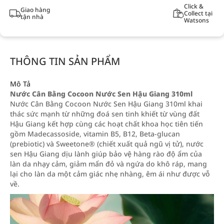
Click &
Giao hàng
Collect tại
tận nhà
Watsons
THÔNG TIN SẢN PHẨM
Mô Tả
Nước Cân Bằng Cocoon Nước Sen Hậu Giang 310ml
Nước Cân Bằng Cocoon Nước Sen Hậu Giang 310ml khai
thác sức mạnh từ những đoá sen tinh khiết từ vùng đất
Hậu Giang kết hợp cùng các hoạt chất khoa học tiên tiến
gồm Madecassoside, vitamin B5, B12, Beta-glucan
(prebiotic) và Sweetone® (chiết xuất quả ngũ vị tử), nước
sen Hậu Giang dịu lành giúp bảo vệ hàng rào độ ẩm của
làn da nhạy cảm, giảm mẩn đỏ và ngứa do khô ráp, mang
lại cho làn da một cảm giác nhẹ nhàng, êm ái như được vỗ
về.