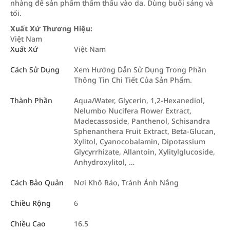
nhàng để sản phẩm thẩm thấu vào da. Dùng buổi sáng và
tối.
Xuất Xứ Thương Hiệu:
Việt Nam
Xuất Xứ
Việt Nam
Cách Sử Dụng
Xem Hướng Dẫn Sử Dụng Trong Phần
Thông Tin Chi Tiết Của Sản Phẩm.
Thành Phần
Aqua/Water, Glycerin, 1,2-Hexanediol,
Nelumbo Nucifera Flower Extract,
Madecassoside, Panthenol, Schisandra
Sphenanthera Fruit Extract, Beta-Glucan,
Xylitol, Cyanocobalamin, Dipotassium
Glycyrrhizate, Allantoin, Xylitylglucoside,
Anhydroxylitol, …
Cách Bảo Quản
Nơi Khô Ráo, Tránh Ánh Nắng
Chiều Rộng
6
Chiều Cao
16.5