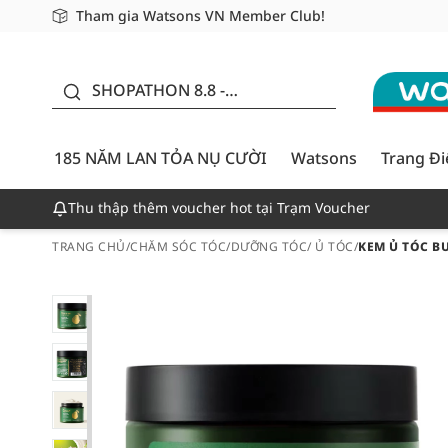
Tham gia Watsons VN Member Club!
Miễn phí giao hàng cho đơn hàng từ 249,000Đ
Giao hàng nhanh 24h - Áp dụng khu vực TP. Hồ Chí M
185 NĂM LAN TỎA NỤ
CƯỜI - GIẢM ĐẾN
SHOPATHON 8.8 -
50%
DEAL ĐỈNH
185 NĂM LAN TỎA NỤ CƯỜI
Watsons
Trang Đ
Thu thập thêm voucher hot tại Trạm Voucher
TRANG CHỦ
/
CHĂM SÓC TÓC
/
DƯỠNG TÓC/ Ủ TÓC
/
KEM Ủ TÓC B