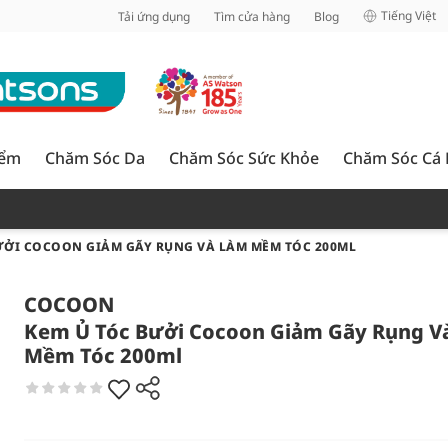
inh
Tiếng Việt
Tải ứng dụng
Tìm cửa hàng
Blog
iểm
Chăm Sóc Da
Chăm Sóc Sức Khỏe
Chăm Sóc Cá
ƯỞI COCOON GIẢM GÃY RỤNG VÀ LÀM MỀM TÓC 200ML
COCOON
Kem Ủ Tóc Bưởi Cocoon Giảm Gãy Rụng V
Mềm Tóc 200ml