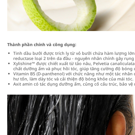
Thành phần chính và công dụng:
Tinh dầu bưởi được trích ly từ vỏ bưởi chứa hàm lượng l
reductase loại 2 trên da đầu - nguyên nhân chính gây rụng 
Xylishine™ được chiết xuất từ tảo nâu, Pelvetia canaliculata
chất dưỡng ẩm và phục hồi tóc, giúp tăng cường độ bóng c
Vitamin B5 (D-panthenol) với chức năng như một tác nhân 
hư tổn, làm dày tóc và cải thiện độ bóng khỏe của mái tóc.
Axit amin có tác dụng dưỡng ẩm, củng cố cấu trúc, bảo vệ