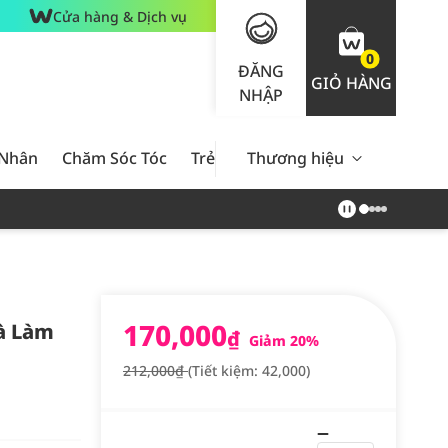
Cửa hàng & Dịch vụ
0
ĐĂNG
GIỎ HÀNG
NHẬP
 Nhân
Chăm Sóc Tóc
Trẻ Em
Thương hiệu
Nam Giới
Chăm Sóc 
170,000
à Làm
₫
Giảm 20%
212,000₫
(Tiết kiệm: 42,000)