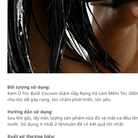
Đối tượng sử dụng:
Kem Ủ Tóc Bưởi Cocoon Giảm Gãy Rụng Và Làm Mềm Tóc 200ml
cho tóc dễ gãy rụng, tóc chậm phát triển, tóc yếu.
Hướng dẫn sử dụng:
Sau khi gội, lấy một lượng sản phẩm vừa đủ và mát-xa đều lên t
nước. Sử dụng ít nhất 2 lần/tuần để có kết quả tốt nhất.
Xuất xứ thương hiệu: