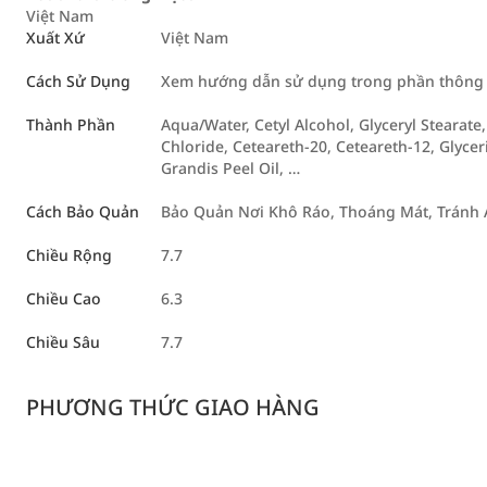
Việt Nam
Xuất Xứ
Việt Nam
Cách Sử Dụng
Xem hướng dẫn sử dụng trong phần thông ti
Thành Phần
Aqua/Water, Cetyl Alcohol, Glyceryl Stearat
Chloride, Ceteareth-20, Ceteareth-12, Glyceri
Grandis Peel Oil, …
Cách Bảo Quản
Bảo Quản Nơi Khô Ráo, Thoáng Mát, Tránh 
Chiều Rộng
7.7
Chiều Cao
6.3
Chiều Sâu
7.7
PHƯƠNG THỨC GIAO HÀNG