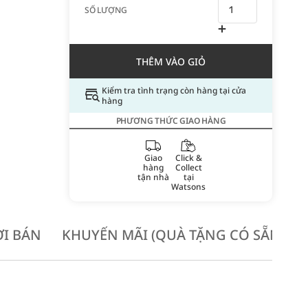
SỐ LƯỢNG
THÊM VÀO GIỎ
Kiểm tra tình trạng còn hàng tại cửa
hàng
PHƯƠNG THỨC GIAO HÀNG
Giao
Click &
hàng
Collect
tận nhà
tại
Watsons
I BÁN
KHUYẾN MÃI (QUÀ TẶNG CÓ SẴN KH