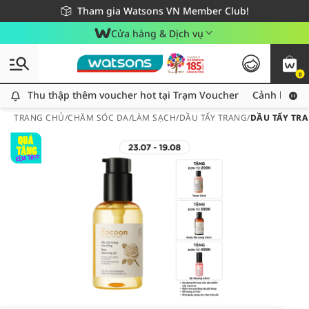
Giao hàng nhanh 24h - Áp dụng khu vực TP. Hồ Chí Minh
Miễn phí giao hàng cho đơn hàng từ 249,000Đ
Tham gia Watsons VN Member Club!
Cửa hàng & Dịch vụ
0
Thu thập thêm voucher hot tại Trạm Voucher
Thu thập thêm voucher hot tại Trạm Voucher
Cảnh báo An
TRANG CHỦ
/
CHĂM SÓC DA
/
LÀM SẠCH
/
DẦU TẨY TRANG
/
DẦU TẨY TR