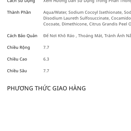
Cách Sử Dụng
Xem Hướng Dẫn Sử Dụng Trong Phần Thông 
Thành Phần
Aqua/Water, Sodium Cocoyl Isethionate, Sod
Disodium Laureth Sulfosuccinate, Cocamidop
Cocoate, Dimethicone, Citrus Grandis Peel O
Cách Bảo Quản
Để Nơi Khô Ráo , Thoáng Mát, Tránh Ánh Nắ
Chiều Rộng
7.7
Chiều Cao
6.3
Chiều Sâu
7.7
PHƯƠNG THỨC GIAO HÀNG