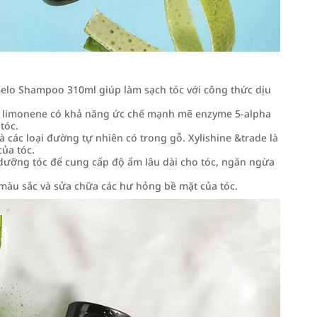
lo Shampoo 310ml giúp làm sạch tóc với công thức dịu
ớn limonene có khả năng ức chế mạnh mẽ enzyme 5-alpha
tóc.
và các loại đường tự nhiên có trong gỗ. Xylishine &trade là
ủa tóc.
dưỡng tóc để cung cấp độ ẩm lâu dài cho tóc, ngăn ngừa
 màu sắc và sửa chữa các hư hỏng bề mặt của tóc.