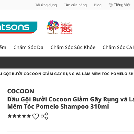
inh
Tiếng Việt
Tải ứng dụng
Tìm cửa hàng
Blog
iểm
Chăm Sóc Da
Chăm Sóc Sức Khỏe
Chăm Sóc Cá
U GỘI BƯỞI COCOON GIẢM GÃY RỤNG VÀ LÀM MỀM TÓC POMELO S
COCOON
Dầu Gội Bưởi Cocoon Giảm Gãy Rụng và 
Mềm Tóc Pomelo Shampoo 310ml