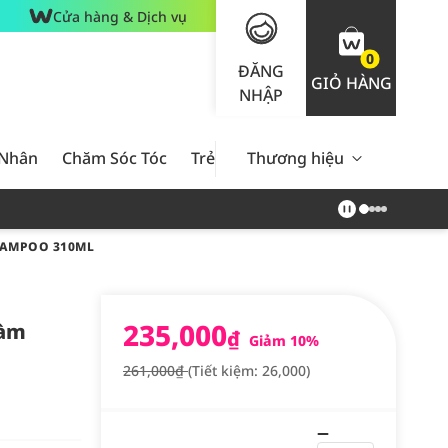
Cửa hàng & Dịch vụ
0
ĐĂNG
GIỎ HÀNG
NHẬP
 Nhân
Chăm Sóc Tóc
Trẻ Em
Thương hiệu
Nam Giới
Chăm Sóc 
HAMPOO 310ML
235,000
Làm
₫
Giảm 10%
261,000₫
(Tiết kiệm: 26,000)