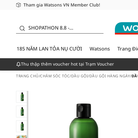
Tham gia Watsons VN Member Club!
Miễn phí giao hàng cho đơn hàng từ 249,000Đ
Giao hàng nhanh 24h - Áp dụng khu vực TP. Hồ Chí M
185 NĂM LAN TỎA NỤ
CƯỜI - GIẢM ĐẾN
SHOPATHON 8.8 -
50%
DEAL ĐỈNH
185 NĂM LAN TỎA NỤ CƯỜI
Watsons
Trang Đ
Thu thập thêm voucher hot tại Trạm Voucher
TRANG CHỦ
/
CHĂM SÓC TÓC
/
DẦU GỘI
/
DẦU GỘI HÀNG NGÀY
/
DẦ