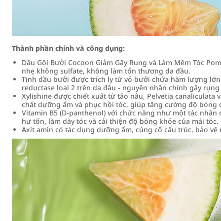
Thành phần chính và công dụng:
Dầu Gội Bưởi Cocoon Giảm Gãy Rụng và Làm Mềm Tóc Pome
nhẹ không sulfate, không làm tổn thương da đầu.
Tinh dầu bưởi được trích ly từ vỏ bưởi chứa hàm lượng l
reductase loại 2 trên da đầu - nguyên nhân chính gây rụng 
Xylishine được chiết xuất từ tảo nâu, Pelvetia canaliculata 
chất dưỡng ẩm và phục hồi tóc, giúp tăng cường độ bóng c
Vitamin B5 (D-panthenol) với chức năng như một tác nhân 
hư tổn, làm dày tóc và cải thiện độ bóng khỏe của mái tóc.
Axit amin có tác dụng dưỡng ẩm, củng cố cấu trúc, bảo vệ