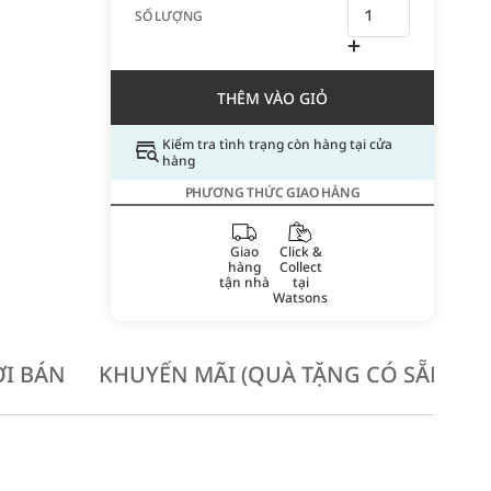
SỐ LƯỢNG
THÊM VÀO GIỎ
Kiểm tra tình trạng còn hàng tại cửa
hàng
PHƯƠNG THỨC GIAO HÀNG
Giao
Click &
hàng
Collect
tận nhà
tại
Watsons
I BÁN
KHUYẾN MÃI (QUÀ TẶNG CÓ SẴN KH