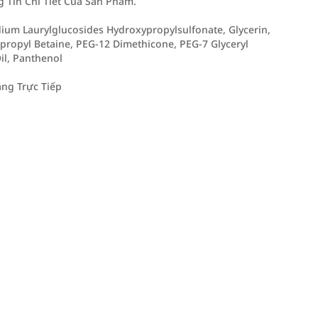
Tin Chi Tiết Của Sản Phẩm.
ium Laurylglucosides Hydroxypropylsulfonate, Glycerin,
ropyl Betaine, PEG-12 Dimethicone, PEG-7 Glyceryl
il, Panthenol
ng Trực Tiếp