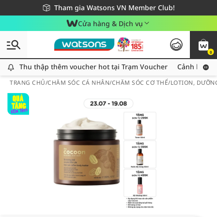
Giao hàng nhanh 24h - Áp dụng khu vực TP. Hồ Chí Minh
Miễn phí giao hàng cho đơn hàng từ 249,000Đ
Tham gia Watsons VN Member Club!
Cửa hàng & Dịch vụ
0
Thu thập thêm voucher hot tại Trạm Voucher
Thu thập thêm voucher hot tại Trạm Voucher
Cảnh báo An
TRANG CHỦ
/
CHĂM SÓC CÁ NHÂN
/
CHĂM SÓC CƠ THỂ
/
LOTION, DƯỠN