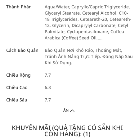
Thành Phần
Aqua/Water, Caprylic/Capric Triglyceride,
Glyceryl Stearate, Cetearyl Alcohol, C10-
18 Triglycerides, Ceteareth-20, Ceteareth-
12, Glycerin, Dicaprylyl Carbonate, Cetyl
Palmitate, Cyclopentasiloxane, Coffea
Arabica (Coffee) Seed Oil,,…
Cách Bảo Quản
Bảo Quản Nơi Khô Ráo, Thoáng Mát,
Tránh Ánh Nắng Trực Tiếp. Đóng Nắp Sau
Khi Sử Dụng.
Chiều Rộng
7.7
Chiều Cao
6.3
Chiều Sâu
7.7
ẨN
KHUYẾN MÃI (QUÀ TẶNG CÓ SẴN KHI
CÒN HÀNG): (1)