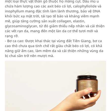
một loại thực vật thân gỗ thuộc họ măng cụt. Dầu mù u
chứa hàm lượng cao các axit béo có lợi, calophyllolide và
inophyllum mang đặc tính làm lành thương, bảo vệ DNA
khỏi bức xạ mặt trời, tái tạo tế bào và kháng viêm mạnh
mẽ, giúp tăng cường sản xuất collagen, elastin,
glycosaminoglycan, từ đó giảm thiểu nếp nhăn và cải thiện
các vết rạn da, mang đến một làn da cơ thể tươi mới và
rạng rỡ.
- Bơ ca cao: Được khai thác tại vùng đất Tiền Giang, bơ ca
cao thô chưa qua tinh chế rất giàu chất béo có lợi, có khả
năng giữ ẩm cao, làm mềm da và cải thiện những vùng da
bị chai sần trở nên mượt mà.