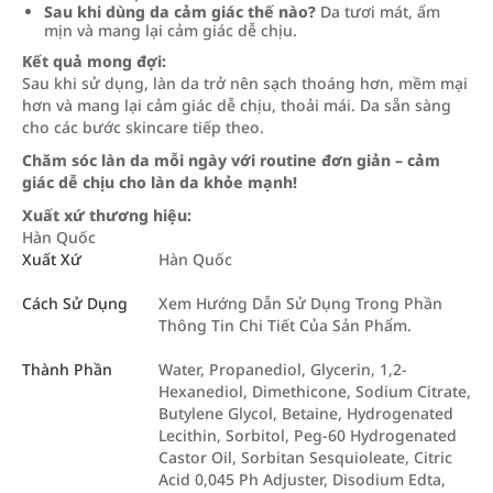
Sau khi dùng da cảm giác thế nào?
Da tươi mát, ẩm
mịn và mang lại cảm giác dễ chịu.
Kết quả mong đợi:
Sau khi sử dụng, làn da trở nên sạch thoáng hơn, mềm mại
hơn và mang lại cảm giác dễ chịu, thoải mái. Da sẵn sàng
cho các bước skincare tiếp theo.
Chăm sóc làn da mỗi ngày với routine đơn giản – cảm
giác dễ chịu cho làn da khỏe mạnh!
Xuất xứ thương hiệu:
Hàn Quốc
Xuất Xứ
Hàn Quốc
Cách Sử Dụng
Xem Hướng Dẫn Sử Dụng Trong Phần
Thông Tin Chi Tiết Của Sản Phẩm.
Thành Phần
Water, Propanediol, Glycerin, 1,2-
Hexanediol, Dimethicone, Sodium Citrate,
Butylene Glycol, Betaine, Hydrogenated
Lecithin, Sorbitol, Peg-60 Hydrogenated
Castor Oil, Sorbitan Sesquioleate, Citric
Acid 0,045 Ph Adjuster, Disodium Edta,