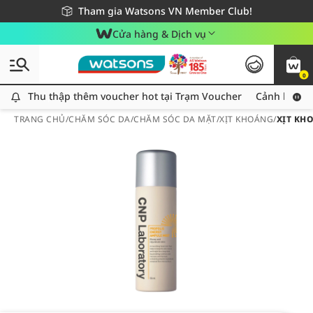
Giao hàng nhanh 24h - Áp dụng khu vực TP. Hồ Chí Minh
Miễn phí giao hàng cho đơn hàng từ 249,000Đ
Tham gia Watsons VN Member Club!
Cửa hàng & Dịch vụ
0
Thu thập thêm voucher hot tại Trạm Voucher
Thu thập thêm voucher hot tại Trạm Voucher
Cảnh báo An
TRANG CHỦ
/
CHĂM SÓC DA
/
CHĂM SÓC DA MẶT
/
XỊT KHOÁNG
/
XỊT KH