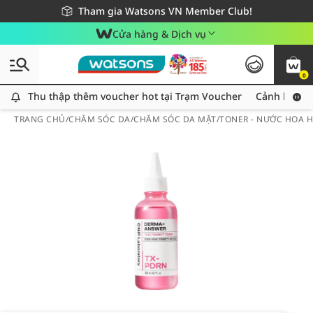
Giao hàng nhanh 24h - Áp dụng khu vực TP. Hồ Chí Minh
Miễn phí giao hàng cho đơn hàng từ 249,000Đ
Tham gia Watsons VN Member Club!
Cửa hàng & Dịch vụ
0
Thu thập thêm voucher hot tại Trạm Voucher
Thu thập thêm voucher hot tại Trạm Voucher
Cảnh báo An
TRANG CHỦ
/
CHĂM SÓC DA
/
CHĂM SÓC DA MẶT
/
TONER - NƯỚC HOA 