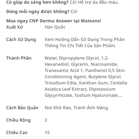
Có giúp da sáng hơn không?
Có! Hỗ trợ da đều màu.
Dùng mỗi ngày được không?
Có!
Mua ngay CNP Derma Answer tại Watsons!
Xuất Xứ
Hàn Quốc
Cách Sử Dụng
Xem Hướng Dẫn Sử Dụng Trong Phần
Thông Tin Chi Tiết Của Sản Phẩm.
Thành Phần
Water, Dipropylene Glycol, 1,2-
Hexanediol, Glycerin, Niacinamide,
Tranexamic Acid 1, Panthenol 0,5 Skin
Conditioning Agent, Butylene Glycol,
Trisodium Edta, Xanthan Gum, Centella
Asiatica Leaf Extract, Dipotassium
Glycyrrhizate, Sodium Hyaluronate,…
Cách Bảo Quản
Nơi Khô Ráo, Tránh Ánh Nắng.
Chiều Rộng
2
Chiều Cao
15