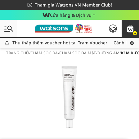
Giao hàng nhanh 24h - Áp dụng khu vực TP. Hồ Chí Minh
Miễn phí giao hàng cho đơn hàng từ 249,000Đ
Tham gia Watsons VN Member Club!
Cửa hàng & Dịch vụ
0
Thu thập thêm voucher hot tại Trạm Voucher
Thu thập thêm voucher hot tại Trạm Voucher
Cảnh báo An
TRANG CHỦ
/
CHĂM SÓC DA
/
CHĂM SÓC DA MẶT
/
DƯỠNG ẨM
/
KEM DƯỠ