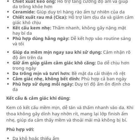
Chiết xuất keo ong:
Hỗ trợ tăng cường độ ẩm và giúp
da trông khỏe hơn
Ceramide:
Giúp duy trì hàng rào ẩm tự nhiên của da
Chiết xuất rau má (Cica):
Hỗ trợ làm dịu da và giảm cảm
giác khó chịu
Kết cấu kem nhẹ:
Thấm nhanh, không gây nặng mặt
hay bí da
Phù hợp dùng hằng ngày:
Dễ kết hợp vào routine sáng
và tối
Giúp da mềm mịn ngay sau khi sử dụng:
Cảm nhận rõ
độ ẩm trên da
Giữ ẩm giúp giảm cảm giác khô căng:
Da dễ chịu hơn
trong ngày
Da trông mịn và tươi hơn:
Bề mặt da cải thiện rõ rệt
Cảm giác nhẹ, không bết dính:
Phù hợp cả ban ngày
Phù hợp sử dụng mỗi ngày:
Duy trì độ ẩm ổn định cho
da
Kết cấu & cảm giác khi dùng:
Kem có kết cấu mềm mịn, dễ tán và thấm nhanh vào da. Khi
thoa không gây dính hay nhờn rít, mang lại lớp finish ẩm
nhẹ, giúp da cảm thấy mềm và thoải mái mà không bị bí.
Phù hợp với:
Da khô hoặc thiếu ẩm