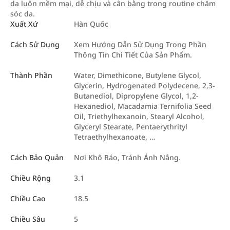
da luôn mềm mại, dễ chịu và cân bằng trong routine chăm
sóc da.
Xuất Xứ
Hàn Quốc
Cách Sử Dụng
Xem Hướng Dẫn Sử Dụng Trong Phần
Thông Tin Chi Tiết Của Sản Phẩm.
Thành Phần
Water, Dimethicone, Butylene Glycol,
Glycerin, Hydrogenated Polydecene, 2,3-
Butanediol, Dipropylene Glycol, 1,2-
Hexanediol, Macadamia Ternifolia Seed
Oil, Triethylhexanoin, Stearyl Alcohol,
Glyceryl Stearate, Pentaerythrityl
Tetraethylhexanoate, …
Cách Bảo Quản
Nơi Khô Ráo, Tránh Ánh Nắng.
Chiều Rộng
3.1
Chiều Cao
18.5
Chiều Sâu
5