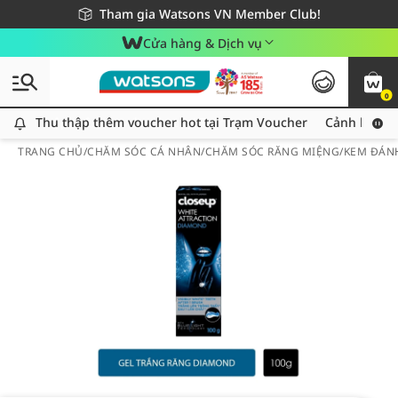
Giao hàng nhanh 24h - Áp dụng khu vực TP. Hồ Chí Minh
Miễn phí giao hàng cho đơn hàng từ 249,000Đ
Tham gia Watsons VN Member Club!
Cửa hàng & Dịch vụ
0
Thu thập thêm voucher hot tại Trạm Voucher
Thu thập thêm voucher hot tại Trạm Voucher
Cảnh báo An
TRANG CHỦ
/
CHĂM SÓC CÁ NHÂN
/
CHĂM SÓC RĂNG MIỆNG
/
KEM ĐÁN