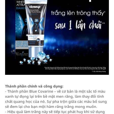
Thành phần chính và công dụng:
- Thành phần Blue Covarine – về cơ bản là một sắc tố màu
xanh tự đọng lại trên bề mặt men răng, làm thay đổi tính
chất quang học của nó. Sự pha trộn giữa các màu bổ sung
sẽ đem lại cho bạn một hàm răng trắng mong muốn.
- Hiệu quả làm trắng này sẽ tiếp tục phát huy khi sử dụng