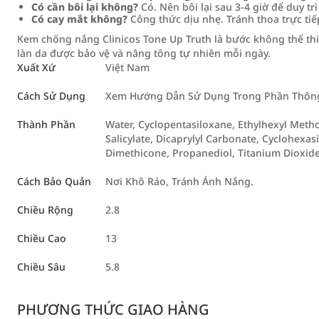
Có cần bôi lại không?
Có. Nên bôi lại sau 3-4 giờ để duy trì
Có cay mắt không?
Công thức dịu nhẹ. Tránh thoa trực tiế
Kem chống nắng Clinicos Tone Up Truth là bước không thể thiế
làn da được bảo vệ và nâng tông tự nhiên mỗi ngày.
Xuất Xứ
Việt Nam
Cách Sử Dụng
Xem Hướng Dẫn Sử Dụng Trong Phần Thông 
Thành Phần
Water, Cyclopentasiloxane, Ethylhexyl Meth
Salicylate, Dicaprylyl Carbonate, Cyclohexasi
Dimethicone, Propanediol, Titanium Dioxide
Cách Bảo Quản
Nơi Khô Ráo, Tránh Ánh Nắng.
Chiều Rộng
2.8
Chiều Cao
13
Chiều Sâu
5.8
PHƯƠNG THỨC GIAO HÀNG