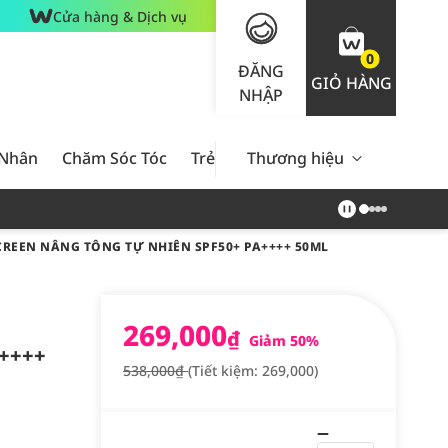
Cửa hàng & Dịch vụ
0
ĐĂNG
GIỎ HÀNG
NHẬP
 Nhân
Chăm Sóc Tóc
Trẻ Em
Thương hiệu
Nam Giới
Chăm Sóc 
REEN NÂNG TÔNG TỰ NHIÊN SPF50+ PA++++ 50ML
269,000
₫
Giảm 50%
A++++
538,000₫
(Tiết kiệm: 269,000)