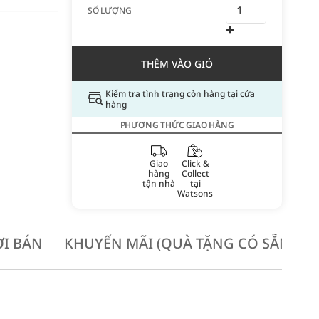
SỐ LƯỢNG
THÊM VÀO GIỎ
Kiểm tra tình trạng còn hàng tại cửa
hàng
PHƯƠNG THỨC GIAO HÀNG
Giao
Click &
hàng
Collect
tận nhà
tại
Watsons
I BÁN
KHUYẾN MÃI (QUÀ TẶNG CÓ SẴN KH