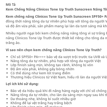
Mô Tả
Kem Chống Nắng Clinicos Tone Up Truth Sunscreen Nâng T
Kem chống nắng Clinicos Tone Up Truth Sunscreen SPF50+ 
đồng thời nâng tông da tự nhiên phù hợp với tông da người Vi
và độ ẩm vừa phải, sản phẩm mang lại làn da tươi sáng mà 
Nhiều người ngại bôi kem chống nắng nâng tông vì sợ trắng
nắng Clinicos Tone Up Truth được thiết kế riêng cho tông da 
trắng ảo.
Vì sao nên chọn kem chống nắng Clinicos Tone Up Truth?
Chỉ số SPF50+ PA++++ bảo vệ da vượt trội trước tia UVB và
Nâng tông da tự nhiên, phù hợp với tông da người Việt
Lớp finish sáng mịn, không tạo rãnh, không bị vón
Độ ẩm vừa phải, không gây bóng nhờn
Có thể dùng như kem lót trang điểm
Thương hiệu Clinicos từ Việt Nam, hiểu rõ làn da người Việ
Lợi ích khi sử dụng:
Bảo vệ da hiệu quả khi đi nắng hàng ngày với chỉ số chốn
Nâng tông da tự nhiên, cho làn da sáng mịn ngay sau khi 
Da thoáng nhẹ, không bí suốt nhiều giờ
Không để lại vệt trắng hay trắng bệch
Lớp finish sáng mịn, dễ makeup