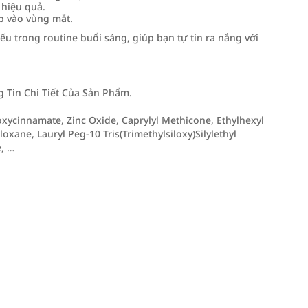
 hiệu quả.
p vào vùng mắt.
u trong routine buổi sáng, giúp bạn tự tin ra nắng với
Tin Chi Tiết Của Sản Phẩm.
oxycinnamate, Zinc Oxide, Caprylyl Methicone, Ethylhexyl
loxane, Lauryl Peg-10 Tris(Trimethylsiloxy)Silylethyl
, …