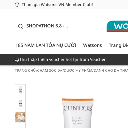
Tham gia Watsons VN Member Club!
Miễn phí giao hàng cho đơn hàng từ 249,000Đ
Giao hàng nhanh 24h - Áp dụng khu vực TP. Hồ Chí M
185 NĂM LAN TỎA NỤ
CƯỜI - GIẢM ĐẾN
SHOPATHON 8.8 -
50%
DEAL ĐỈNH
185 NĂM LAN TỎA NỤ CƯỜI
Watsons
Trang Đ
Thu thập thêm voucher hot tại Trạm Voucher
TRANG CHỦ
/
CHĂM SÓC DA
/
DƯỢC MỸ PHẨM
/
DÀNH CHO DA THƯ