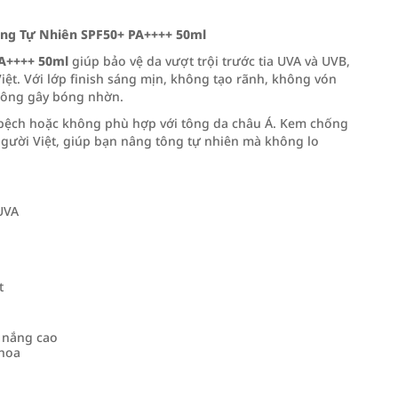
ông Tự Nhiên SPF50+ PA++++ 50ml
PA++++ 50ml
giúp bảo vệ da vượt trội trước tia UVA và UVB,
ệt. Với lớp finish sáng mịn, không tạo rãnh, không vón
không gây bóng nhờn.
 bệch hoặc không phù hợp với tông da châu Á. Kem chống
người Việt, giúp bạn nâng tông tự nhiên mà không lo
 UVA
t
g nắng cao
thoa