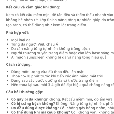
Kết cấu và cảm giác khi dùng:
Kem có kết cấu mềm mịn, dễ tán đều và thẩm thấu nhanh vào 
không hề nhờn rít. Lớp finish nâng tông tự nhiên giúp da t
tạo rãnh, có thể dùng như kem lót trang điểm.
Phù hợp với:
Mọi loại da
Tông da người Việt, châu Á
Da cần nâng tông tự nhiên không trắng bệch
Người thường xuyên trang điểm hoặc cần lớp base sáng m
Ai muốn sunscreen không bí da và nâng tông hiệu quả
Cách sử dụng:
Dùng một lượng vừa đủ thoa đều lên mặt
Thoa 15-20 phút trước khi tiếp xúc ánh nắng mặt trời
Dùng sau các bước dưỡng da và trước trang điểm
Nên thoa lại sau mỗi 3-4 giờ để đạt hiệu quả chống nắng t
Câu hỏi thường gặp:
Có gây bí da không?
Không. Kết cấu mềm mịn, độ ẩm vừa ph
Có bị trắng bệch không?
Không. Nâng tông tự nhiên, phù 
Da dầu dùng được không?
Có. Không gây bóng nhờn, phù 
Có thể dùng khi makeup không?
Có. Không vón, không tạ