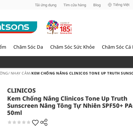
inh
Tiếng Việt
Tải ứng dụng
Tìm cửa hàng
Blog
iểm
Chăm Sóc Da
Chăm Sóc Sức Khỏe
Chăm Sóc Cá
ỜNG/ NHẠY CẢM
/
KEM CHỐNG NẮNG CLINICOS TONE UP TRUTH SUNSC
CLINICOS
Kem Chống Nắng Clinicos Tone Up Truth
Sunscreen Nâng Tông Tự Nhiên SPF50+ P
50ml