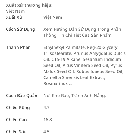
Xuất xứ thương hiệu:
Việt Nam
Xuất Xứ
Việt Nam
Cách Sử Dụng
Xem Hướng Dẫn Sử Dụng Trong Phần
Thông Tin Chi Tiết Của Sản Phẩm.
Thành Phần
Ethylhexyl Palmitate, Peg-20 Glyceryl
Triisostearate, Prunus Amygdalus Dulcis
Oil, C15-19 Alkane, Sesamum Indicum
Seed Oil, Vitus Vinifera Seed Oil, Pyrus
Malus Seed Oil, Rubus Idaeus Seed Oil,
Camellia Sinensis Leaf Extract,
Rosmarinus …
Cách Bảo Quản
Nơi Khô Ráo, Tránh Ánh Nắng.
Chiều Rộng
4.7
Chiều Cao
16.8
Chiều Sâu
4.5