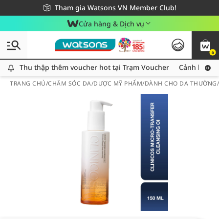
Giao hàng nhanh 24h - Áp dụng khu vực TP. Hồ Chí Minh
Miễn phí giao hàng cho đơn hàng từ 249,000Đ
Tham gia Watsons VN Member Club!
Cửa hàng & Dịch vụ
0
Thu thập thêm voucher hot tại Trạm Voucher
Thu thập thêm voucher hot tại Trạm Voucher
Cảnh báo An
TRANG CHỦ
/
CHĂM SÓC DA
/
DƯỢC MỸ PHẨM
/
DÀNH CHO DA THƯỜNG/