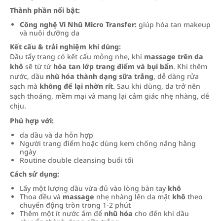
Thành phần nổi bật:
Công nghệ Vi Nhũ Micro Transfer:
giúp hòa tan makeup
và nuôi dưỡng da
Kết cấu & trải nghiệm khi dùng:
Dầu tẩy trang có kết cấu mỏng nhẹ, khi
massage trên da
khô
sẽ từ từ
hòa tan lớp trang điểm và bụi bẩn
. Khi thêm
nước, dầu
nhũ hóa thành dạng sữa trắng
, dễ dàng rửa
sạch mà
không để lại nhờn rít
. Sau khi dùng, da trở nên
sạch thoáng, mềm mại và mang lại cảm giác nhẹ nhàng, dễ
chịu.
Phù hợp với:
da dầu và da hỗn hợp
Người trang điểm hoặc dùng kem chống nắng hằng
ngày
Routine double cleansing buổi tối
Cách sử dụng:
Lấy một lượng dầu vừa đủ vào lòng bàn tay
khô
Thoa đều và
massage
nhẹ nhàng lên da mặt
khô
theo
chuyển động tròn trong 1-2 phút
Thêm một ít nước ấm để
nhũ hóa
cho đến khi dầu