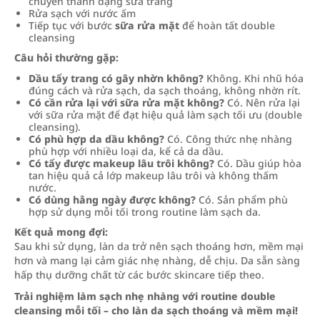
chuyển thành dạng sữa trắng
Rửa sạch với nước ấm
Tiếp tục với bước
sữa rửa mặt
để hoàn tất double
cleansing
Câu hỏi thường gặp:
Dầu tẩy trang có gây nhờn không?
Không. Khi nhũ hóa
đúng cách và rửa sạch, da sạch thoáng, không nhờn rít.
Có cần rửa lại với sữa rửa mặt không?
Có. Nên rửa lại
với sữa rửa mặt để đạt hiệu quả làm sạch tối ưu (double
cleansing).
Có phù hợp da dầu không?
Có. Công thức nhẹ nhàng
phù hợp với nhiều loại da, kể cả da dầu.
Có tẩy được makeup lâu trôi không?
Có. Dầu giúp hòa
tan hiệu quả cả lớp makeup lâu trôi và không thấm
nước.
Có dùng hằng ngày được không?
Có. Sản phẩm phù
hợp sử dụng mỗi tối trong routine làm sạch da.
Kết quả mong đợi:
Sau khi sử dụng, làn da trở nên sạch thoáng hơn, mềm mại
hơn và mang lại cảm giác nhẹ nhàng, dễ chịu. Da sẵn sàng
hấp thụ dưỡng chất từ các bước skincare tiếp theo.
Trải nghiệm làm sạch nhẹ nhàng với routine double
cleansing mỗi tối – cho làn da sạch thoáng và mềm mại!