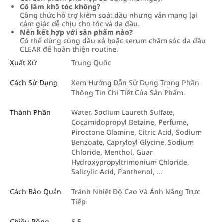
Có làm khô tóc không?
Công thức hỗ trợ kiểm soát dầu nhưng vẫn mang lại
cảm giác dễ chịu cho tóc và da đầu.
Nên kết hợp với sản phẩm nào?
Có thể dùng cùng dầu xả hoặc serum chăm sóc da đầu
CLEAR để hoàn thiện routine.
Xuất Xứ
Trung Quốc
Cách Sử Dụng
Xem Hướng Dẫn Sử Dụng Trong Phần
Thông Tin Chi Tiết Của Sản Phẩm.
Thành Phần
Water, Sodium Laureth Sulfate,
Cocamidopropyl Betaine, Perfume,
Piroctone Olamine, Citric Acid, Sodium
Benzoate, Capryloyl Glycine, Sodium
Chloride, Menthol, Guar
Hydroxypropyltrimonium Chloride,
Salicylic Acid, Panthenol, …
Cách Bảo Quản
Tránh Nhiệt Độ Cao Và Ánh Nắng Trực
Tiếp
Chiều Rộng
6.5