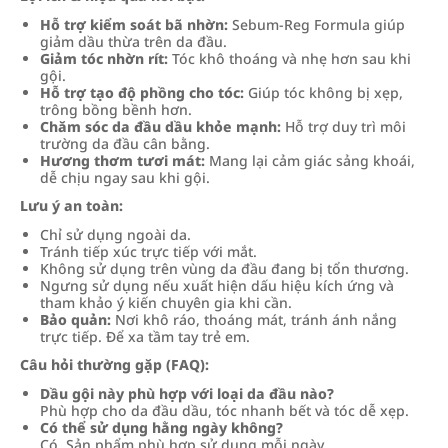
Hỗ trợ kiểm soát bã nhờn:
Sebum‑Reg Formula giúp
giảm dầu thừa trên da đầu.
Giảm tóc nhờn rít:
Tóc khô thoáng và nhẹ hơn sau khi
gội.
Hỗ trợ tạo độ phồng cho tóc:
Giúp tóc không bị xẹp,
trông bồng bềnh hơn.
Chăm sóc da đầu dầu khỏe mạnh:
Hỗ trợ duy trì môi
trường da đầu cân bằng.
Hương thơm tươi mát:
Mang lại cảm giác sảng khoái,
dễ chịu ngay sau khi gội.
Lưu ý an toàn:
Chỉ sử dụng ngoài da.
Tránh tiếp xúc trực tiếp với mắt.
Không sử dụng trên vùng da đầu đang bị tổn thương.
Ngưng sử dụng nếu xuất hiện dấu hiệu kích ứng và
tham khảo ý kiến chuyên gia khi cần.
Bảo quản:
Nơi khô ráo, thoáng mát, tránh ánh nắng
trực tiếp. Để xa tầm tay trẻ em.
Câu hỏi thường gặp (FAQ):
Dầu gội này phù hợp với loại da đầu nào?
Phù hợp cho da đầu dầu, tóc nhanh bết và tóc dễ xẹp.
Có thể sử dụng hằng ngày không?
Có. Sản phẩm phù hợp sử dụng mỗi ngày.