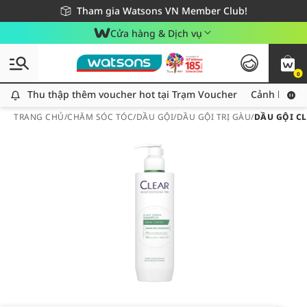
Giao hàng nhanh 24h - Áp dụng khu vực TP. Hồ Chí Minh
Miễn phí giao hàng cho đơn hàng từ 249,000Đ
Tham gia Watsons VN Member Club!
Cửa hàng & Dịch vụ
0
Thu thập thêm voucher hot tại Trạm Voucher
Thu thập thêm voucher hot tại Trạm Voucher
Cảnh báo An
TRANG CHỦ
/
CHĂM SÓC TÓC
/
DẦU GỘI
/
DẦU GỘI TRỊ GÀU
/
DẦU GỘI CL