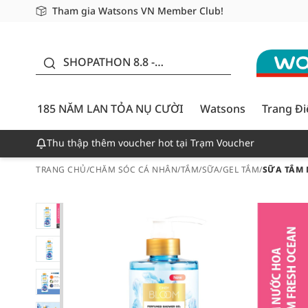
Tham gia Watsons VN Member Club!
Miễn phí giao hàng cho đơn hàng từ 249,000Đ
Giao hàng nhanh 24h - Áp dụng khu vực TP. Hồ Chí M
185 NĂM LAN TỎA NỤ
CƯỜI - GIẢM ĐẾN
SHOPATHON 8.8 -
50%
DEAL ĐỈNH
185 NĂM LAN TỎA NỤ CƯỜI
Watsons
Trang Đ
Thu thập thêm voucher hot tại Trạm Voucher
TRANG CHỦ
/
CHĂM SÓC CÁ NHÂN
/
TẮM
/
SỮA/GEL TẮM
/
SỮA TẮM 