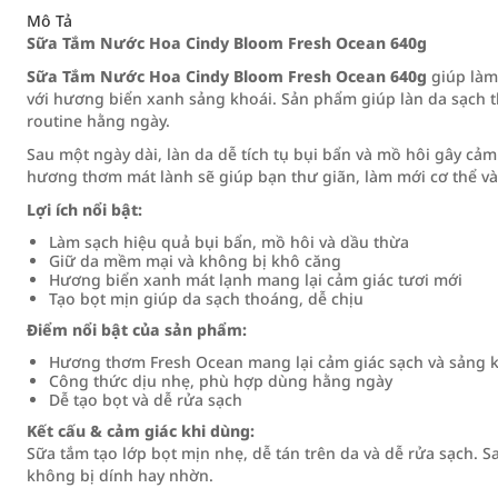
Mô Tả
Sữa Tắm Nước Hoa Cindy Bloom Fresh Ocean 640g
Sữa Tắm Nước Hoa Cindy Bloom Fresh Ocean 640g
giúp làm
với hương biển xanh sảng khoái. Sản phẩm giúp làn da sạch 
routine hằng ngày.
Sau một ngày dài, làn da dễ tích tụ bụi bẩn và mồ hôi gây cả
hương thơm mát lành sẽ giúp bạn thư giãn, làm mới cơ thể và
Lợi ích nổi bật:
Làm sạch hiệu quả bụi bẩn, mồ hôi và dầu thừa
Giữ da mềm mại và không bị khô căng
Hương biển xanh mát lạnh mang lại cảm giác tươi mới
Tạo bọt mịn giúp da sạch thoáng, dễ chịu
Điểm nổi bật của sản phẩm:
Hương thơm Fresh Ocean mang lại cảm giác sạch và sảng 
Công thức dịu nhẹ, phù hợp dùng hằng ngày
Dễ tạo bọt và dễ rửa sạch
Kết cấu & cảm giác khi dùng:
Sữa tắm tạo lớp bọt mịn nhẹ, dễ tán trên da và dễ rửa sạch. 
không bị dính hay nhờn.