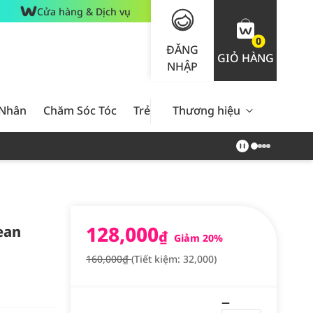
Cửa hàng & Dịch vụ
0
ĐĂNG
GIỎ HÀNG
NHẬP
 Nhân
Chăm Sóc Tóc
Trẻ Em
Thương hiệu
Nam Giới
Chăm Sóc 
128,000
ean
₫
Giảm 20%
160,000₫
(Tiết kiệm: 32,000)