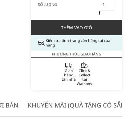
SỐ LƯỢNG
THÊM VÀO GIỎ
Kiểm tra tình trạng còn hàng tại cửa
hàng
PHƯƠNG THỨC GIAO HÀNG
Giao
Click &
hàng
Collect
tận nhà
tại
Watsons
I BÁN
KHUYẾN MÃI (QUÀ TẶNG CÓ SẴN KH