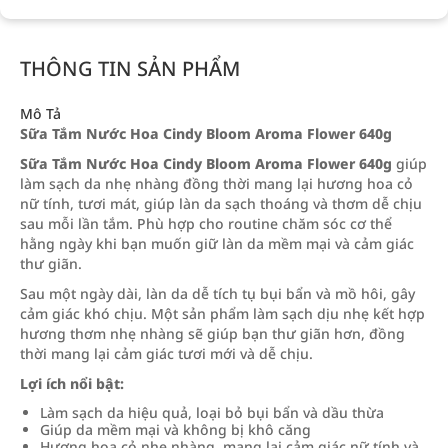
THÔNG TIN SẢN PHẨM
Mô Tả
Sữa Tắm Nước Hoa Cindy Bloom Aroma Flower 640g
Sữa Tắm Nước Hoa Cindy Bloom Aroma Flower 640g
giúp
làm sạch da nhẹ nhàng đồng thời mang lại hương hoa cỏ
nữ tính, tươi mát, giúp làn da sạch thoáng và thơm dễ chịu
sau mỗi lần tắm. Phù hợp cho routine chăm sóc cơ thể
hằng ngày khi bạn muốn giữ làn da mềm mại và cảm giác
thư giãn.
Sau một ngày dài, làn da dễ tích tụ bụi bẩn và mồ hôi, gây
cảm giác khó chịu. Một sản phẩm làm sạch dịu nhẹ kết hợp
hương thơm nhẹ nhàng sẽ giúp bạn thư giãn hơn, đồng
thời mang lại cảm giác tươi mới và dễ chịu.
Lợi ích nổi bật:
Làm sạch da hiệu quả, loại bỏ bụi bẩn và dầu thừa
Giúp da mềm mại và không bị khô căng
Hương hoa cỏ nhẹ nhàng, mang lại cảm giác nữ tính và