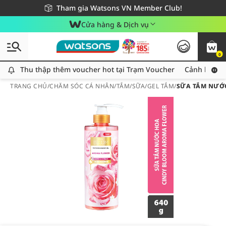
Giao hàng nhanh 24h - Áp dụng khu vực TP. Hồ Chí Minh
Miễn phí giao hàng cho đơn hàng từ 249,000Đ
Tham gia Watsons VN Member Club!
Cửa hàng & Dịch vụ
0
Thu thập thêm voucher hot tại Trạm Voucher
Thu thập thêm voucher hot tại Trạm Voucher
Cảnh báo An
TRANG CHỦ
/
CHĂM SÓC CÁ NHÂN
/
TẮM
/
SỮA/GEL TẮM
/
SỮA TẮM NƯỚ