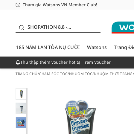
Tham gia Watsons VN Member Club!
Miễn phí giao hàng cho đơn hàng từ 249,000Đ
Giao hàng nhanh 24h - Áp dụng khu vực TP. Hồ Chí M
185 NĂM LAN TỎA NỤ
CƯỜI - GIẢM ĐẾN
SHOPATHON 8.8 -
50%
DEAL ĐỈNH
185 NĂM LAN TỎA NỤ CƯỜI
Watsons
Trang Đ
Thu thập thêm voucher hot tại Trạm Voucher
TRANG CHỦ
/
CHĂM SÓC TÓC
/
NHUỘM TÓC
/
NHUỘM THỜI TRANG
/