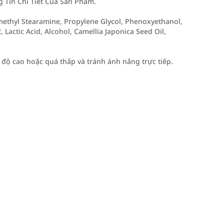
Tin Chi Tiết Của Sản Phẩm.
imethyl Stearamine, Propylene Glycol, Phenoxyethanol,
, Lactic Acid, Alcohol, Camellia Japonica Seed Oil,
 độ cao hoặc quá thấp và tránh ánh nắng trực tiếp.