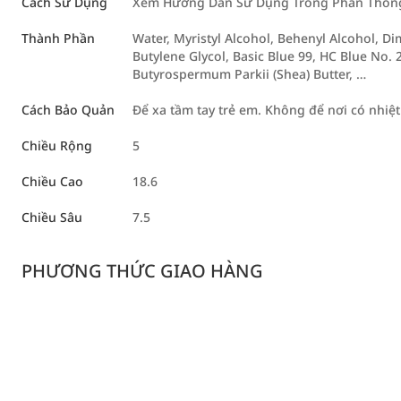
Cách Sử Dụng
Xem Hướng Dẫn Sử Dụng Trong Phần Thông 
Thành Phần
Water, Myristyl Alcohol, Behenyl Alcohol, D
Butylene Glycol, Basic Blue 99, HC Blue No. 2
Butyrospermum Parkii (Shea) Butter, …
Cách Bảo Quản
Để xa tầm tay trẻ em. Không để nơi có nhiệt
Chiều Rộng
5
Chiều Cao
18.6
Chiều Sâu
7.5
PHƯƠNG THỨC GIAO HÀNG