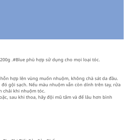
00g .#Blue phù hợp sử dụng cho mọi loại tóc.
ều hỗn hợp lên vùng muốn nhuộm, không chà sát da đầu.
au đó gội sạch. Nếu màu nhuộm vẫn còn dính trên tay, rửa
 chải khi nhuộm tóc.
ặc, sau khi thoa, hãy đội mũ tắm và để lâu hơn bình