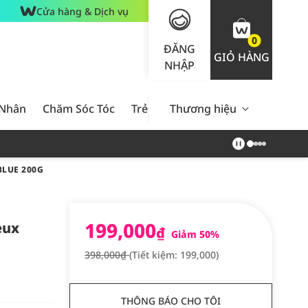
Cửa hàng & Dịch vụ
0
ĐĂNG
GIỎ HÀNG
NHẬP
 Nhân
Chăm Sóc Tóc
Trẻ Em
Thương hiệu
Nam Giới
Chăm Sóc 
LUE 200G
199,000
eux
₫
Giảm 50%
398,000₫
(Tiết kiệm: 199,000)
THÔNG BÁO CHO TÔI