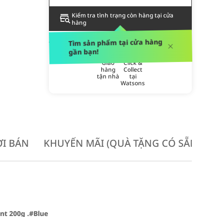
Kiểm tra tình trạng còn hàng tại cửa
hàng
PHƯƠNG THỨC GIAO HÀNG
Tìm sản phẩm tại cửa hàng
gần bạn!
Giao
Click &
hàng
Collect
tận nhà
tại
Watsons
I BÁN
KHUYẾN MÃI (QUÀ TẶNG CÓ SẴN KH
t 200g .#Blue