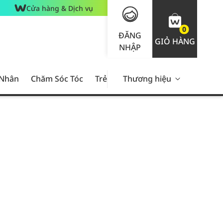
Cửa hàng & Dịch vụ
0
ĐĂNG
GIỎ HÀNG
NHẬP
 Nhân
Chăm Sóc Tóc
Trẻ Em
Thương hiệu
Nam Giới
Chăm Sóc 