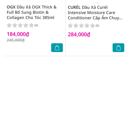
OGX
Dầu Xả OGX Thick &
CURÉL
Dầu Xả Curél
Full Bổ Sung Biotin &
Intensive Moisture Care
Collagen Cho Tóc 385ml
Conditioner Cấp Ẩm Chuyên
Sâu Cho Da Đầu Khô Và
(0)
(0)
Nhạy Cảm 420ml
184,000₫
284,000₫
245,000₫