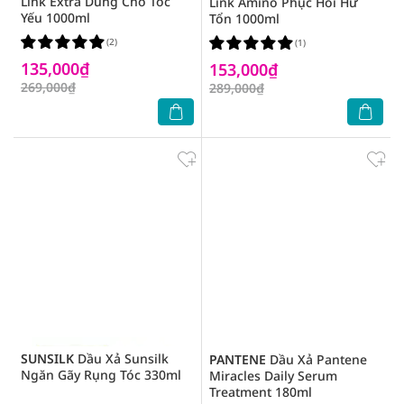
Link Extra Dùng Cho Tóc
Link Amino Phục Hồi Hư
Yếu 1000ml
Tổn 1000ml
(2)
(1)
135,000₫
153,000₫
269,000₫
289,000₫
SUNSILK
Dầu Xả Sunsilk
PANTENE
Dầu Xả Pantene
Ngăn Gãy Rụng Tóc 330ml
Miracles Daily Serum
Treatment 180ml