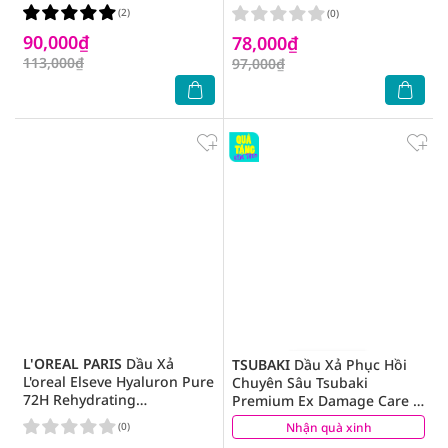
(2)
(0)
90,000₫
78,000₫
113,000₫
97,000₫
L'OREAL PARIS
Dầu Xả
TSUBAKI
Dầu Xả Phục Hồi
L'oreal Elseve Hyaluron Pure
Chuyên Sâu Tsubaki
72H Rehydrating
Premium Ex Damage Care &
Conditioner 375ml
Repair Conditioner
(0)
Nhận quà xinh
(0)
Treatment 450ml