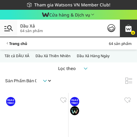
Giao hàng nhanh 24h - Áp dụng khu vực TP. Hồ Chí Minh
Miễn phí giao hàng cho đơn hàng từ 249,000Đ
Tham gia Watsons VN Member Club!
Cửa hàng & Dịch vụ
Dầu Xả
64 sản phẩm
0
Trang chủ
64 sản phẩm
Tất cả DẦU XẢ
Dầu Xả Thiên Nhiên
Dầu Xả Hàng Ngày
Lọc theo