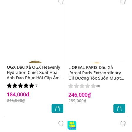
OGX
Dầu Xả OGX Heavenly
L'OREAL PARIS
Dầu Xả
Hydration Chiết Xuất Hoa
L'oreal Paris Extraordinary
Anh Đào Phục Hồi Cấp Ẩm
Oil Dưỡng Tóc Suôn Mượt
Cho Tóc 385ml
440ml
(2)
(0)
184,000₫
246,000₫
245,000₫
289,000₫