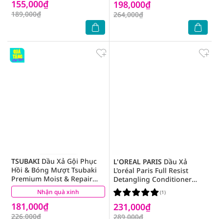
155,000₫
198,000₫
189,000₫
264,000₫
TSUBAKI
Dầu Xả Gội Phục
L'OREAL PARIS
Dầu Xả
Hồi & Bóng Mượt Tsubaki
L'oréal Paris Full Resist
Premium Moist & Repair
Detangling Conditioner
Conditioner 450ml
440ml
Nhận quà xinh
(0)
(1)
181,000₫
231,000₫
226,000₫
289,000₫