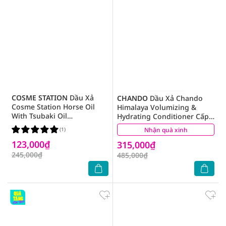
COSME STATION
Dầu Xả
CHANDO
Dầu Xả Chando
Cosme Station Horse Oil
Himalaya Volumizing &
With Tsubaki Oil
Hydrating Conditioner Cấp
Conditioner Chiết Xuất Từ
Ẩm & Làm Phồng Tóc 600g
(1)
Nhận quà xinh
(0)
Dầu Ngựa 600ml
123,000₫
315,000₫
245,000₫
485,000₫