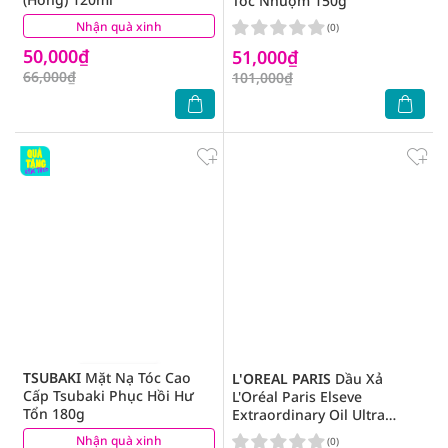
Tóc Nhuộm 150g
Nhận quà xinh
(2)
(0)
50,000₫
51,000₫
66,000₫
101,000₫
TSUBAKI
Mặt Nạ Tóc Cao
L'OREAL PARIS
Dầu Xả
Cấp Tsubaki Phục Hồi Hư
L'Oréal Paris Elseve
Tổn 180g
Extraordinary Oil Ultra
Nourishing Dưỡng Tóc
Nhận quà xinh
(26)
(0)