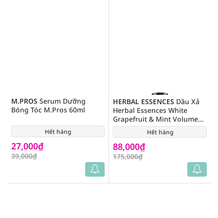
M.PROS
Serum Dưỡng
HERBAL ESSENCES
Dầu Xả
Bóng Tóc M.Pros 60ml
Herbal Essences White
Grapefruit & Mint Volume
Bưởi và Bạc Hà 400ml
Hết hàng
(6)
Hết hàng
(1)
27,000₫
88,000₫
39,000₫
175,000₫