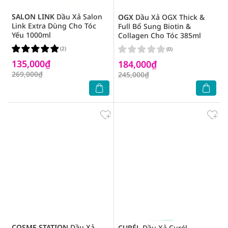
SALON LINK
Dầu Xả Salon
OGX
Dầu Xả OGX Thick &
Link Extra Dùng Cho Tóc
Full Bổ Sung Biotin &
Yếu 1000ml
Collagen Cho Tóc 385ml
(2)
(0)
135,000₫
184,000₫
269,000₫
245,000₫
COSME STATION
Dầu Xả
CURÉL
Dầu Xả Curél