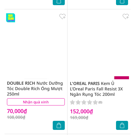
DOUBLE RICH
Nước Dưỡng
L'OREAL PARIS
Kem Ủ
Tóc Double Rich Óng Mượt
L'Oreal Paris Fall Resist 3X
250ml
Ngăn Rụng Tóc 200ml
Nhận quà xinh
(1)
(0)
70,000₫
152,000₫
108,000₫
169,000₫