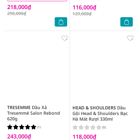
Suôn Mượt 265ml
218,000₫
116,000₫
290,000₫
129,000₫
TRESEMME
Dầu Xả
HEAD & SHOULDERS
Dầu
Tresemmé Salon Rebond
Gội Head & Shoulders Bạc
620g
Hà Mát Rượi 330ml
(1)
(0)
243,000₫
118,000₫