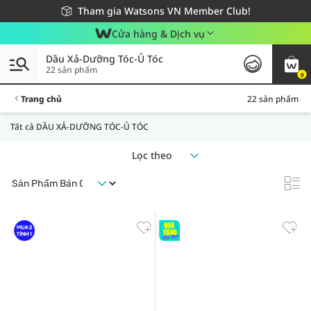
Giao hàng nhanh 24h - Áp dụng khu vực TP. Hồ Chí Minh
Miễn phí giao hàng cho đơn hàng từ 249,000Đ
Tham gia Watsons VN Member Club!
Cửa hàng & Dịch vụ
Dầu Xả-Dưỡng Tóc-Ủ Tóc
22 sản phẩm
0
Trang chủ
22 sản phẩm
Tất cả DẦU XẢ-DƯỠNG TÓC-Ủ TÓC
Lọc theo