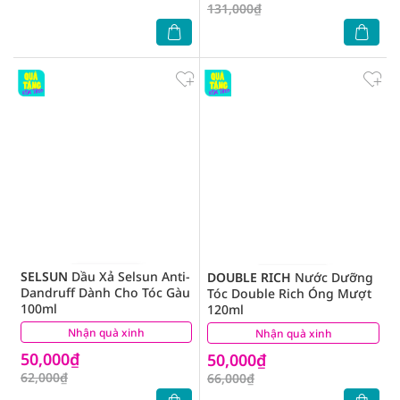
131,000₫
SELSUN
Dầu Xả Selsun Anti-
DOUBLE RICH
Nước Dưỡng
Dandruff Dành Cho Tóc Gàu
Tóc Double Rich Óng Mượt
100ml
120ml
Nhận quà xinh
(3)
Nhận quà xinh
(1)
50,000₫
50,000₫
62,000₫
66,000₫