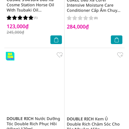
Cosme Station Horse Oil
Intensive Moisture Care
With Tsubaki Oil
Conditioner Cấp Ẩm Chuyên
Conditioner Chiết Xuất Từ
Sâu Cho Da Đầu Khô Và
(1)
(0)
Dầu Ngựa 600ml
Nhạy Cảm 420ml
123,000₫
284,000₫
245,000₫
DOUBLE RICH
Nước Dưỡng
DOUBLE RICH
Kem Ủ
Tóc Double Rich Phục Hồi
Double Rich Chăm Sóc Cho
(Hồng) 120ml