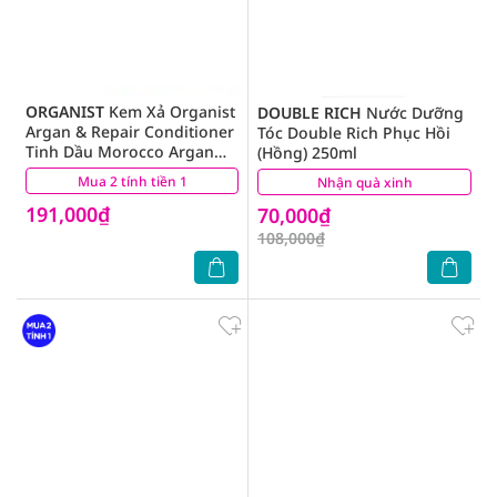
ORGANIST
Kem Xả Organist
DOUBLE RICH
Nước Dưỡng
Argan & Repair Conditioner
Tóc Double Rich Phục Hồi
Tinh Dầu Morocco Argan
(Hồng) 250ml
Dành Cho Tóc Hư Tổn 500ml
Mua 2 tính tiền 1
(5)
Nhận quà xinh
(5)
191,000₫
70,000₫
108,000₫