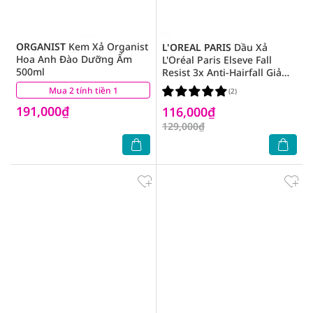
ORGANIST
Kem Xả Organist
L'OREAL PARIS
Dầu Xả
Hoa Anh Đào Dưỡng Ẩm
L'Oréal Paris Elseve Fall
500ml
Resist 3x Anti-Hairfall Giảm
Gãy Rụng 265ml
Mua 2 tính tiền 1
(2)
(2)
191,000₫
116,000₫
129,000₫