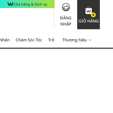
Cửa hàng & Dịch vụ
0
ĐĂNG
GIỎ HÀNG
NHẬP
 Nhân
Chăm Sóc Tóc
Trẻ Em
Thương hiệu
Nam Giới
Chăm Sóc 